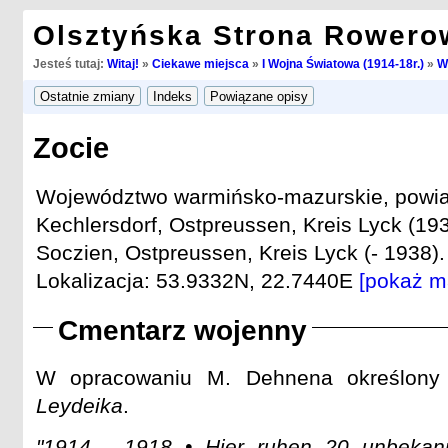
Olsztyńska Strona Rowero
Jesteś tutaj:
Witaj!
»
Ciekawe miejsca
»
I Wojna Światowa (1914-18r.)
»
W
Zocie
Województwo warmińsko-mazurskie, powiat
Kechlersdorf, Ostpreussen, Kreis Lyck (193
Soczien, Ostpreussen, Kreis Lyck (- 1938).
Lokalizacja: 53.9332N, 22.7440E
[pokaż m
Cmentarz wojenny
W opracowaniu M. Dehnena określon
Leydeika
.
"1914 - 1918 • Hier ruhen 20 unbekan