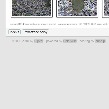
miejsca/1914/warminsko-mazurskie/zocie.txt · ostatnio zmienione: 2017/09/22 14:51 przez Adler
©2005-2010 by
Pijoter
· powered by
DokuWiki
· hosting by
Yupo.pl