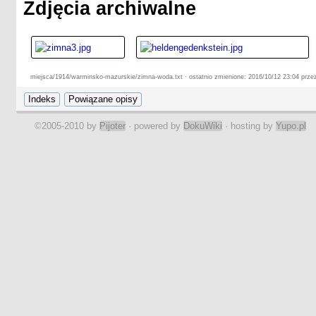
Zdjęcia archiwalne
miejsca/1914/warminsko-mazurskie/zimna-woda.txt · ostatnio zmienione: 2016/10/12 23:04 przez
©2005-2010 by
Pijoter
· powered by
DokuWiki
· hosting by
Yupo.pl