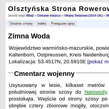
Olsztyńska Strona Rowero
Jesteś tutaj:
Witaj!
»
Ciekawe miejsca
»
I Wojna Światowa (1914-18r.)
»
W
Zimna Woda
Województwo warmińsko-mazurskie, powiat 
Kaltenborn, Ostpreussen, Kreis Neidenburg
Lokalizacja: 53.4517N, 20.5910E
[pokaż m
Cmentarz wojenny
Usytuowany w lesie, kilkaset metrów
południowej stronie szosy do
Napiwody
prostokąta. Wejście od strony szosy po
obrębie cztery zbiorowe mogiły, otoczo