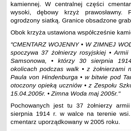
kamiennej. W centralnej części cmentar
wysoki, dębowy krzyż prawosławny. P
ogrodzony siatką. Granice obsadzone grab
Obok krzyża ustawiona współcześnie kamien
"CMENTARZ WOJENNY • W ZIMNEJ WODZ
spoczywa 37 żołnierzy rosyjskiej • Armii
Samsonowa, • którzy 30 sierpnia 1914
okolicach podczas walk • z żołnierzami n
Paula von Hindenburga • w bitwie pod T
otoczony opieką uczniów • z Zespołu Szkó
15.04.2005r. • Zimna Woda maj 2005r."
Pochowanych jest tu 37 żołnierzy armii 
sierpnia 1914 r. w walce na terenie wsi
cmentarz uporządkowany w 2005 roku.