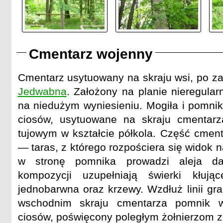
Cmentarz wojenny
Cmentarz usytuowany na skraju wsi, po za
Jedwabna
. Założony na planie nieregula
na niedużym wyniesieniu. Mogiła i pomn
ciosów, usytuowane na skraju cmentarz
tujowym w kształcie półkola. Część cment
— taras, z którego rozpościera się widok n
w stronę pomnika prowadzi aleja dag
kompozycji uzupełniają świerki kłują
jednobarwna oraz krzewy. Wzdłuż linii gr
wschodnim skraju cmentarza pomnik 
ciosów, poświęcony poległym żołnierzom z