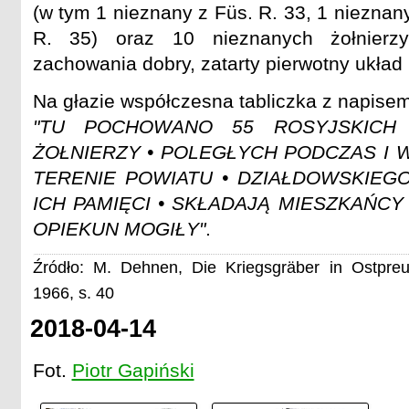
(w tym 1 nieznany z Füs. R. 33, 1 nieznan
R. 35) oraz 10 nieznanych żołnierzy 
zachowania dobry, zatarty pierwotny układ 
Na głazie współczesna tabliczka z napisem
"TU POCHOWANO 55 ROSYJSKICH 
ŻOŁNIERZY • POLEGŁYCH PODCZAS I 
TERENIE POWIATU • DZIAŁDOWSKIEG
ICH PAMIĘCI • SKŁADAJĄ MIESZKAŃCY
OPIEKUN MOGIŁY"
.
Źródło: M. Dehnen, Die Kriegsgräber in Ostpre
1966, s. 40
2018-04-14
Fot.
Piotr Gapiński