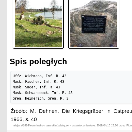
Spis poległych
Uffz. Wichmann, Inf. R. 43

Musk. Fischer, Inf. R. 43

Musk. Sager, Inf. R. 43

Musk. Schwanebeck, Inf. R. 43

Gren. Heimerich, Gren. R. 3
Źródło: M. Dehnen, Die Kriegsgräber in Ostpre
1966, s. 40
miejsca/1914/warminsko-mazurskie/zabiny.txt · ostatnio zmienione: 2018/04/15 15:30 przez Piotr