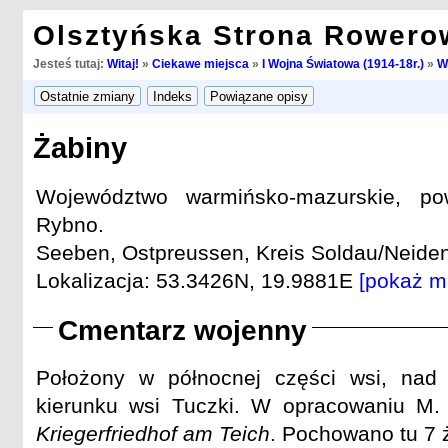
Olsztyńska Strona Rowero
Jesteś tutaj:
Witaj!
»
Ciekawe miejsca
»
I Wojna Światowa (1914-18r.)
»
W
Żabiny
Województwo warmińsko-mazurskie, pow
Rybno.
Seeben, Ostpreussen, Kreis Soldau/Neiden
Lokalizacja: 53.3426N, 19.9881E
[pokaż m
Cmentarz wojenny
Położony w północnej części wsi, nad
kierunku wsi Tuczki. W opracowaniu M.
Kriegerfriedhof am Teich
. Pochowano tu 7 ż