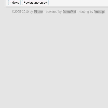
©2005-2010 by
Pijoter
· powered by
DokuWiki
· hosting by
Yupo.pl