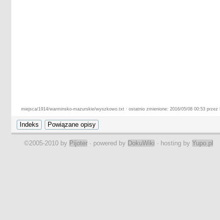
miejsca/1914/warminsko-mazurskie/wyszkowo.txt · ostatnio zmienione: 2016/05/08 00:53 przez P
©2005-2010 by
Pijoter
· powered by
DokuWiki
· hosting by
Yupo.pl