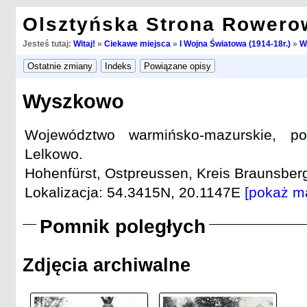
Olsztyńska Strona Rowero
Jesteś tutaj:
Witaj!
»
Ciekawe miejsca
»
I Wojna Światowa (1914-18r.)
»
W
Wyszkowo
Województwo warmińsko-mazurskie, po
Lelkowo.
Hohenfürst, Ostpreussen, Kreis Braunsberg
Lokalizacja: 54.3415N, 20.1147E
[pokaż m
Pomnik poległych
Zdjęcia archiwalne