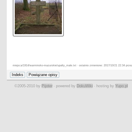
miejsca/1914/warminsko-mazurskie/upalty_male.txt · ostatnio zmienione: 2017/10/21 22:34 przez
©2005-2010 by
Pijoter
· powered by
DokuWiki
· hosting by
Yupo.pl