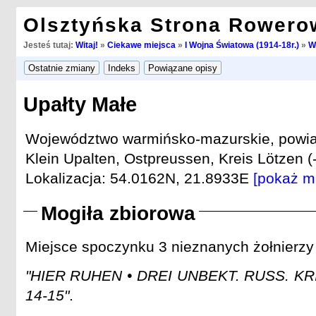
Olsztyńska Strona Rowero
Jesteś tutaj:
Witaj!
»
Ciekawe miejsca
»
I Wojna Światowa (1914-18r.)
»
W
Upałty Małe
Województwo warmińsko-mazurskie, powiat
Klein Upalten, Ostpreussen, Kreis Lötzen (
Lokalizacja: 54.0162N, 21.8933E
[pokaż m
Mogiła zbiorowa
Miejsce spoczynku 3 nieznanych żołnierzy a
"HIER RUHEN • DREI UNBEKT. RUSS. KR
14-15"
.