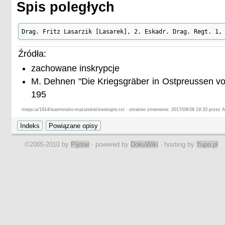
Spis poległych
Drag. Fritz Lasarzik [Lasarek], 2. Eskadr. Drag. Regt. 1,
Źródła:
zachowane inskrypcje
M. Dehnen "Die Kriegsgräber in Ostpreussen vo
195
miejsca/1914/warminsko-mazurskie/swietajno.txt · ostatnio zmienione: 2017/09/28 19:33 przez A
©2005-2010 by
Pijoter
· powered by
DokuWiki
· hosting by
Yupo.pl