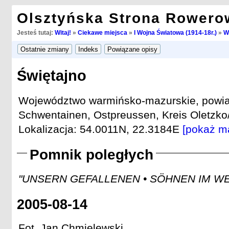
Olsztyńska Strona Rowero
Jesteś tutaj:
Witaj!
»
Ciekawe miejsca
»
I Wojna Światowa (1914-18r.)
»
W
Świętajno
Województwo warmińsko-mazurskie, powiat 
Schwentainen, Ostpreussen, Kreis Oletzko/
Lokalizacja: 54.0011N, 22.3184E
[pokaż m
Pomnik poległych
"UNSERN GEFALLENEN • SÖHNEN IM WEL
2005-08-14
Fot. Jan Chmielewski