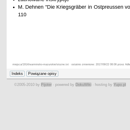
M. Dehnen "Die Kriegsgräber in Ostpreussen vo
110
miejsca/1914/warminsko-mazurskie/stozne.txt · ostatnio zmienione: 2017/09/22 08:06 przez Adle
©2005-2010 by
Pijoter
· powered by
DokuWiki
· hosting by
Yupo.pl