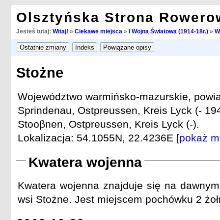
Olsztyńska Strona Rowero
Jesteś tutaj:
Witaj!
»
Ciekawe miejsca
»
I Wojna Światowa (1914-18r.)
»
W
Stożne
Województwo warmińsko-mazurskie, powiat
Sprindenau, Ostpreussen, Kreis Lyck (- 19
Stooβnen, Ostpreussen, Kreis Lyck (-).
Lokalizacja: 54.1055N, 22.4236E
[pokaż m
Kwatera wojenna
Kwatera wojenna znajduje się na dawnym
wsi Stożne. Jest miejscem pochówku 2 żołn