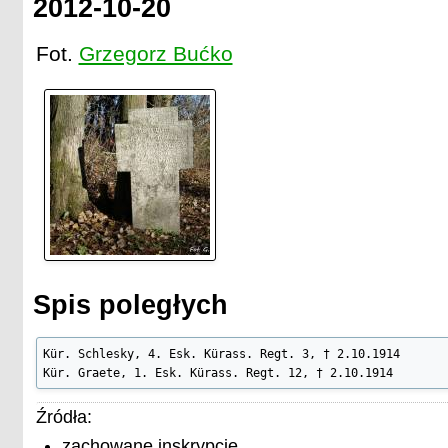
2012-10-20
Fot.
Grzegorz Bućko
Spis poległych
Kür. Schlesky, 4. Esk. Kürass. Regt. 3, † 2.10.1914

Kür. Graete, 1. Esk. Kürass. Regt. 12, † 2.10.1914
Źródła:
zachowane inskrypcje