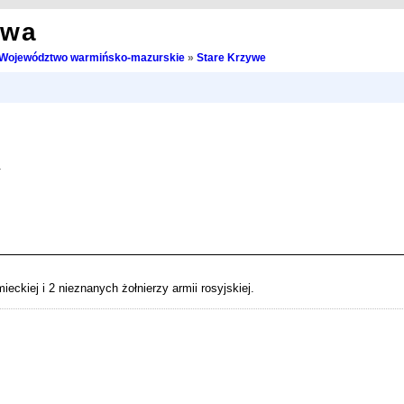
owa
Województwo warmińsko-mazurskie
»
Stare Krzywe
.
eckiej i 2 nieznanych żołnierzy armii rosyjskiej.