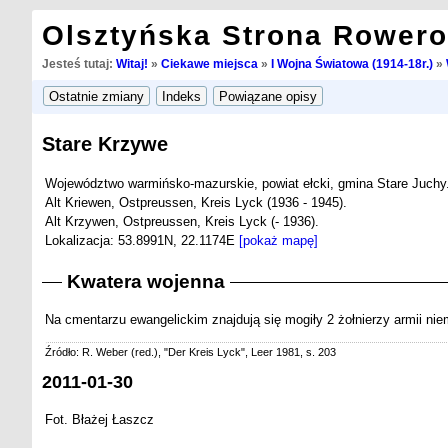
Olsztyńska Strona Rower
Jesteś tutaj:
Witaj!
»
Ciekawe miejsca
»
I Wojna Światowa (1914-18r.)
»
Stare Krzywe
Województwo warmińsko-mazurskie, powiat ełcki, gmina Stare Juchy
Alt Kriewen, Ostpreussen, Kreis Lyck (1936 - 1945).
Alt Krzywen, Ostpreussen, Kreis Lyck (- 1936).
Lokalizacja: 53.8991N, 22.1174E
[pokaż mapę]
Kwatera wojenna
Na cmentarzu ewangelickim znajdują się mogiły 2 żołnierzy armii niemi
Źródło: R. Weber (red.), "Der Kreis Lyck", Leer 1981, s. 203
2011-01-30
Fot. Błażej Łaszcz