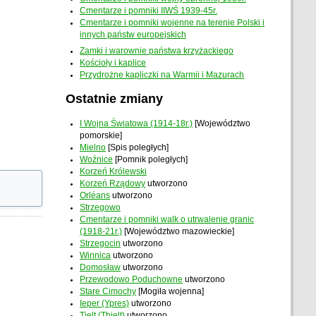
Cmentarze i pomniki IIWŚ 1939-45r.
Cmentarze i pomniki wojenne na terenie Polski i
innych państw europejskich
Zamki i warownie państwa krzyżackiego
Kościoły i kaplice
Przydrożne kapliczki na Warmii i Mazurach
Ostatnie zmiany
I Wojna Światowa (1914-18r.)
[Województwo
pomorskie]
Mielno
[Spis poległych]
Woźnice
[Pomnik poległych]
Korzeń Królewski
Korzeń Rządowy
utworzono
Orléans
utworzono
Strzegowo
Cmentarze i pomniki walk o utrwalenie granic
(1918-21r.)
[Województwo mazowieckie]
Strzegocin
utworzono
Winnica
utworzono
Domosław
utworzono
Przewodowo Poduchowne
utworzono
Stare Cimochy
[Mogiła wojenna]
Ieper (Ypres)
utworzono
Tielt (Thielt)
utworzono