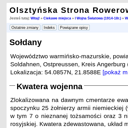
Olsztyńska Strona Rowero
Jesteś tutaj:
Witaj!
»
Ciekawe miejsca
»
I Wojna Światowa (1914-18r.)
»
W
Sołdany
Województwo warmińsko-mazurskie, powiat
Soldahnen, Ostpreussen, Kreis Angerburg (
Lokalizacja: 54.0857N, 21.8588E
[pokaż m
Kwatera wojenna
Zlokalizowana na dawnym cmentarze ewan
spoczynku 25 żołnierzy armii niemieckiej 
w tym 7 o nieznanej tożsamości oraz 3 ni
rosyjskiej. Kwatera zdewastowana, układ m