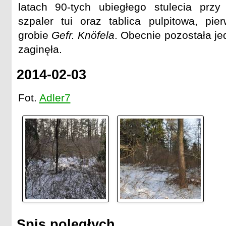
latach 90-tych ubiegłego stulecia przy
szpaler tui oraz tablica pulpitowa, pi
grobie
Gefr. Knöfela
. Obecnie pozostała jed
zaginęła.
2014-02-03
Fot.
Adler7
Spis poległych