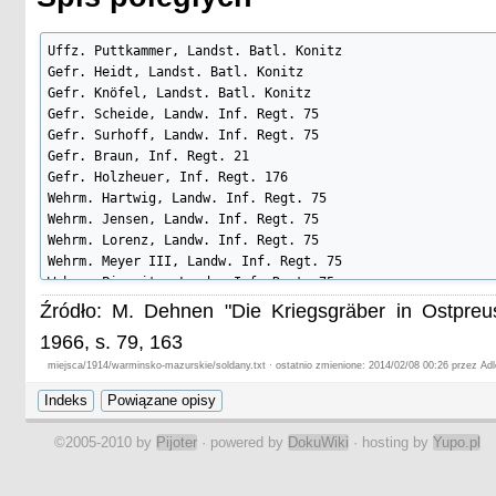
Uffz. Puttkammer, Landst. Batl. Konitz

Gefr. Heidt, Landst. Batl. Konitz

Gefr. Knöfel, Landst. Batl. Konitz

Gefr. Scheide, Landw. Inf. Regt. 75

Gefr. Surhoff, Landw. Inf. Regt. 75

Gefr. Braun, Inf. Regt. 21

Gefr. Holzheuer, Inf. Regt. 176

Wehrm. Hartwig, Landw. Inf. Regt. 75

Wehrm. Jensen, Landw. Inf. Regt. 75

Wehrm. Lorenz, Landw. Inf. Regt. 75

Wehrm. Meyer III, Landw. Inf. Regt. 75

Wehrm. Pierwitz, Landw. Inf. Regt. 75

Landstm. Chmielewsky, Landst. Batl. Konitz

Źródło: M. Dehnen "Die Kriegsgräber in Ostpre
Landstm. Ladtkau, Landst. Batl. Konitz

1966, s. 79, 163
Musk. Jablonsky, Inf. Regt. 176

Musk. Stoppack, Inf. Regt. 21

miejsca/1914/warminsko-mazurskie/soldany.txt · ostatnio zmienione: 2014/02/08 00:26 przez Adl
Bowin

Perner
©2005-2010 by
Pijoter
· powered by
DokuWiki
· hosting by
Yupo.pl