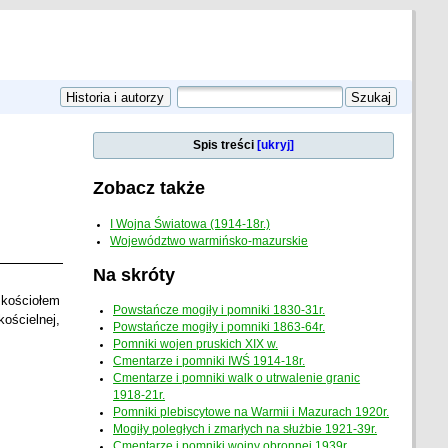
Spis treści
[ukryj]
Zobacz także
I Wojna Światowa (1914-18r.)
Województwo warmińsko-mazurskie
Na skróty
 kościołem
Powstańcze mogiły i pomniki 1830-31r.
ościelnej,
Powstańcze mogiły i pomniki 1863-64r.
Pomniki wojen pruskich XIX w.
Cmentarze i pomniki IWŚ 1914-18r.
Cmentarze i pomniki walk o utrwalenie granic
1918-21r.
Pomniki plebiscytowe na Warmii i Mazurach 1920r.
Mogiły poległych i zmarłych na służbie 1921-39r.
Cmentarze i pomniki wojny obronnej 1939r.