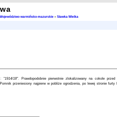
owa
Województwo warmińsko-mazurskie
»
Sławka Wielka
m:
"1914/18"
. Prawdopodobnie pierwotnie zlokalizowany na cokole przed
Pomnik przeniesiony najpierw w pobliże ogrodzenia, po lewej stronie furty k