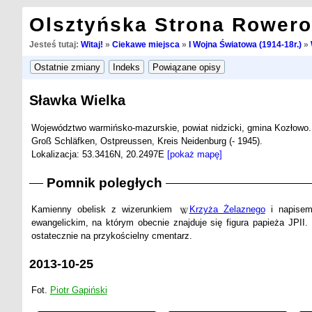
Olsztyńska Strona Rower
Jesteś tutaj:
Witaj!
»
Ciekawe miejsca
»
I Wojna Światowa (1914-18r.)
»
Sławka Wielka
Województwo warmińsko-mazurskie, powiat nidzicki, gmina Kozłowo.
Groß Schläfken, Ostpreussen, Kreis Neidenburg (- 1945).
Lokalizacja: 53.3416N, 20.2497E
[pokaż mapę]
Pomnik poległych
Kamienny obelisk z wizerunkiem
Krzyża Żelaznego
i napise
ewangelickim, na którym obecnie znajduje się figura papieża JPII. 
ostatecznie na przykościelny cmentarz.
2013-10-25
Fot.
Piotr Gapiński