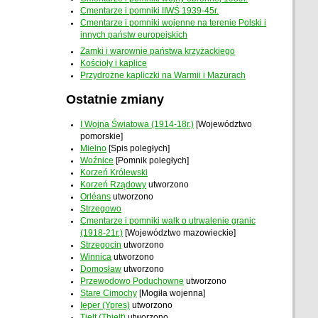
Cmentarze i pomniki IIWŚ 1939-45r.
Cmentarze i pomniki wojenne na terenie Polski i
innych państw europejskich
Zamki i warownie państwa krzyżackiego
Kościoły i kaplice
Przydrożne kapliczki na Warmii i Mazurach
Ostatnie zmiany
I Wojna Światowa (1914-18r.)
[Województwo
pomorskie]
Mielno
[Spis poległych]
Woźnice
[Pomnik poległych]
Korzeń Królewski
Korzeń Rządowy
utworzono
Orléans
utworzono
Strzegowo
Cmentarze i pomniki walk o utrwalenie granic
(1918-21r.)
[Województwo mazowieckie]
Strzegocin
utworzono
Winnica
utworzono
Domosław
utworzono
Przewodowo Poduchowne
utworzono
Stare Cimochy
[Mogiła wojenna]
Ieper (Ypres)
utworzono
Tielt (Thielt)
utworzono