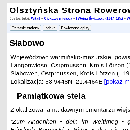
Olsztyńska Strona Rowero
Jesteś tutaj:
Witaj!
»
Ciekawe miejsca
»
I Wojna Światowa (1914-18r.)
»
W
Słabowo
Województwo warmińsko-mazurskie, powiat
Langenwiese, Ostpreussen, Kreis Lötzen (
Slabowen, Ostpreussen, Kreis Lötzen (- 19
Lokalizacja: 53.9448N, 21.4464E
[pokaż m
Pamiątkowa stela
Zlokalizowana na dawnym cmentarzu wiejski
"Zum Andenken • dein im Weltkrieg • ge
Friedrich Borowski • Ritter • des eisern