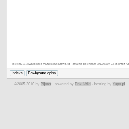
miejsca/1914/warminsko-mazurskie/slabowo.txt · ostatnio zmienione: 2013/08/07 23:25 przez Ad
©2005-2010 by
Pijoter
· powered by
DokuWiki
· hosting by
Yupo.pl