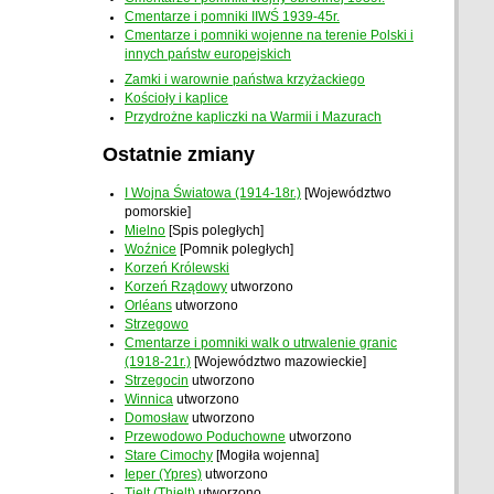
Cmentarze i pomniki IIWŚ 1939-45r.
Cmentarze i pomniki wojenne na terenie Polski i
innych państw europejskich
Zamki i warownie państwa krzyżackiego
Kościoły i kaplice
Przydrożne kapliczki na Warmii i Mazurach
Ostatnie zmiany
I Wojna Światowa (1914-18r.)
[Województwo
pomorskie]
Mielno
[Spis poległych]
Woźnice
[Pomnik poległych]
Korzeń Królewski
Korzeń Rządowy
utworzono
Orléans
utworzono
Strzegowo
Cmentarze i pomniki walk o utrwalenie granic
(1918-21r.)
[Województwo mazowieckie]
Strzegocin
utworzono
Winnica
utworzono
Domosław
utworzono
Przewodowo Poduchowne
utworzono
Stare Cimochy
[Mogiła wojenna]
Ieper (Ypres)
utworzono
Tielt (Thielt)
utworzono