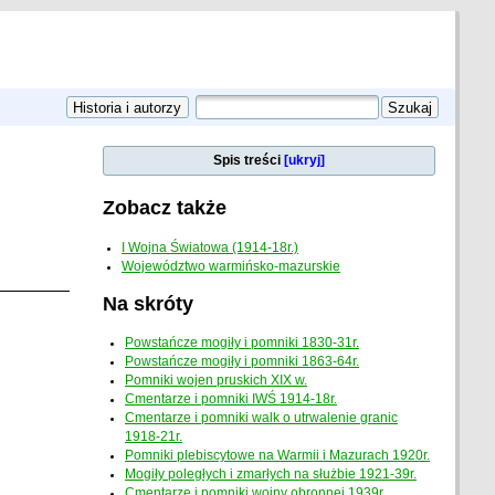
Spis treści
[ukryj]
Zobacz także
I Wojna Światowa (1914-18r.)
Województwo warmińsko-mazurskie
Na skróty
Powstańcze mogiły i pomniki 1830-31r.
Powstańcze mogiły i pomniki 1863-64r.
Pomniki wojen pruskich XIX w.
Cmentarze i pomniki IWŚ 1914-18r.
Cmentarze i pomniki walk o utrwalenie granic
1918-21r.
Pomniki plebiscytowe na Warmii i Mazurach 1920r.
Mogiły poległych i zmarłych na służbie 1921-39r.
Cmentarze i pomniki wojny obronnej 1939r.