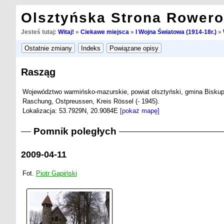
Olsztyńska Strona Rower
Jesteś tutaj:
Witaj!
»
Ciekawe miejsca
»
I Wojna Światowa (1914-18r.)
»
Rasząg
Województwo warmińsko-mazurskie, powiat olsztyński, gmina Biskup
Raschung, Ostpreussen, Kreis Rössel (- 1945).
Lokalizacja: 53.7929N, 20.9084E
[pokaż mapę]
Pomnik poległych
2009-04-11
Fot.
Piotr Gapiński