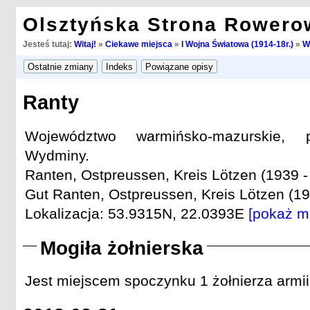
Olsztyńska Strona Rowero
Jesteś tutaj:
Witaj!
»
Ciekawe miejsca
»
I Wojna Światowa (1914-18r.)
»
W
Ranty
Województwo warmińsko-mazurskie, 
Wydminy.
Ranten, Ostpreussen, Kreis Lötzen (1939 -
Gut Ranten, Ostpreussen, Kreis Lötzen (19
Lokalizacja: 53.9315N, 22.0393E
[pokaż m
Mogiła żołnierska
Jest miejscem spoczynku 1 żołnierza armii