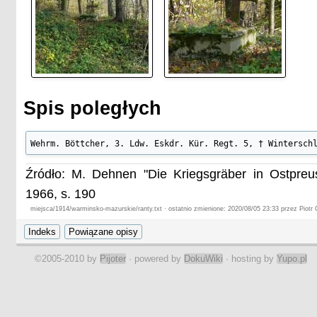
Spis poległych
Wehrm. Böttcher, 3. Ldw. Eskdr. Kür. Regt. 5, † Wintersch
Źródło: M. Dehnen "Die Kriegsgräber in Ostpre
1966, s. 190
miejsca/1914/warminsko-mazurskie/ranty.txt · ostatnio zmienione: 2020/08/05 23:33 przez Piotr 
©2005-2010 by
Pijoter
· powered by
DokuWiki
· hosting by
Yupo.pl