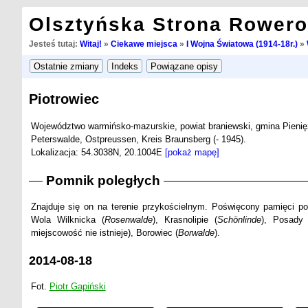
Olsztyńska Strona Rower
Jesteś tutaj:
Witaj!
»
Ciekawe miejsca
»
I Wojna Światowa (1914-18r.)
»
Piotrowiec
Województwo warmińsko-mazurskie, powiat braniewski, gmina Pienię
Peterswalde, Ostpreussen, Kreis Braunsberg (- 1945).
Lokalizacja: 54.3038N, 20.1004E
[pokaż mapę]
Pomnik poległych
Znajduje się on na terenie przykościelnym. Poświęcony pamięci pol
Wola Wilknicka (
Rosenwalde
), Krasnolipie (
Schönlinde
), Posady 
miejscowość nie istnieje), Borowiec (
Borwalde
).
2014-08-18
Fot.
Piotr Gapiński