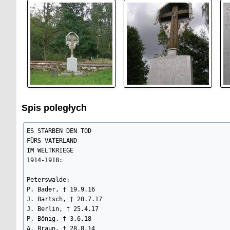
Spis poległych
ES STARBEN DEN TOD

FÜRS VATERLAND

IM WELTKRIEGE

1914-1918:

Peterswalde:

P. Bader, † 19.9.16

J. Bartsch, † 20.7.17

J. Berlin, † 25.4.17

P. Bönig, † 3.6.18

A. Braun, † 28.8.14
