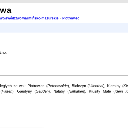
owa
Województwo warmińsko-mazurskie
»
Piotrowiec
żno.
egłych ze wsi: Piotrowiec (
Peterswalde
), Białczyn (
Lilienthal
), Kiersiny (
Ki
(
Palten
), Gaudyny (
Gauden
), Nałaby (
Nalbaben
), Kłusity Małe (
Klein K