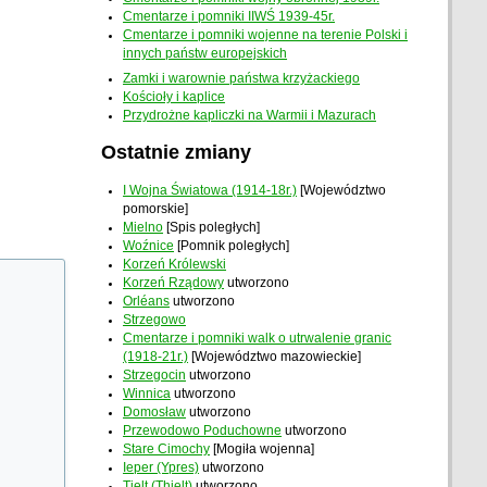
Cmentarze i pomniki IIWŚ 1939-45r.
Cmentarze i pomniki wojenne na terenie Polski i
innych państw europejskich
Zamki i warownie państwa krzyżackiego
Kościoły i kaplice
Przydrożne kapliczki na Warmii i Mazurach
Ostatnie zmiany
I Wojna Światowa (1914-18r.)
[Województwo
pomorskie]
Mielno
[Spis poległych]
Woźnice
[Pomnik poległych]
Korzeń Królewski
Korzeń Rządowy
utworzono
Orléans
utworzono
Strzegowo
Cmentarze i pomniki walk o utrwalenie granic
(1918-21r.)
[Województwo mazowieckie]
Strzegocin
utworzono
Winnica
utworzono
Domosław
utworzono
Przewodowo Poduchowne
utworzono
Stare Cimochy
[Mogiła wojenna]
Ieper (Ypres)
utworzono
Tielt (Thielt)
utworzono