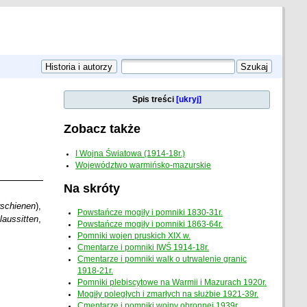
Spis treści
[ukryj]
Zobacz także
I Wojna Światowa (1914-18r.)
Województwo warmińsko-mazurskie
Na skróty
rschienen
),
Powstańcze mogiły i pomniki 1830-31r.
laussitten
,
Powstańcze mogiły i pomniki 1863-64r.
Pomniki wojen pruskich XIX w.
Cmentarze i pomniki IWŚ 1914-18r.
Cmentarze i pomniki walk o utrwalenie granic
1918-21r.
Pomniki plebiscytowe na Warmii i Mazurach 1920r.
Mogiły poległych i zmarłych na służbie 1921-39r.
Cmentarze i pomniki wojny obronnej 1939r.