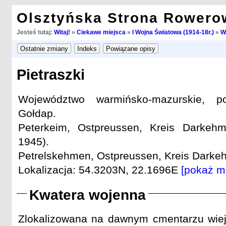
Olsztyńska Strona Rowero
Jesteś tutaj:
Witaj!
»
Ciekawe miejsca
»
I Wojna Światowa (1914-18r.)
»
W
Pietraszki
Województwo warmińsko-mazurskie, po
Gołdap.
Peterkeim, Ostpreussen, Kreis Darkeh
1945).
Petrelskehmen, Ostpreussen, Kreis Darkeh
Lokalizacja: 54.3203N, 22.1696E
[pokaż m
Kwatera wojenna
Zlokalizowana na dawnym cmentarzu wiej