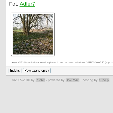
Fot.
Adler7
miejsca/1914/warminsko-mazurskie/pietraszki.txt · ostatnio zmienione: 2011/01/10 07:25 (edycja
©2005-2010 by
Pijoter
· powered by
DokuWiki
· hosting by
Yupo.pl