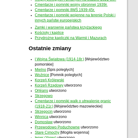
Cmentarze i pomniki wojny obronnej 1939r.
Cmentarze i pomniki IIWŚ 1939-45r.
Cmentarze i pomniki wojenne na terenie Polski i
innych państw europejskich
Zamki i warownie państwa krzyżackiego
Kościoły i kaplice
Przydrożne kapliczki na Warmii i Mazurach
Ostatnie zmiany
I Wojna Światowa (1914-18r.)
[Województwo
pomorskie]
Mielno
[Spis poległych]
Woźnice
[Pomnik poległych]
Korzeń Królewski
Korzeń Rządowy
utworzono
Orléans
utworzono
Strzegowo
Cmentarze i pomniki walk o utrwalenie granic
(1918-21r.)
[Województwo mazowieckie]
Strzegocin
utworzono
Winnica
utworzono
Domosław
utworzono
Przewodowo Poduchowne
utworzono
Stare Cimochy
[Mogiła wojenna]
Ieper (Ypres)
utworzono