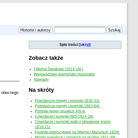
Spis treści
[ukryj]
Zobacz także
I Wojna Światowa (1914-18r.)
Województwo warmińsko-mazurskie
Nawiady
Na skróty
i obecnego
Powstańcze mogiły i pomniki 1830-31r.
Powstańcze mogiły i pomniki 1863-64r.
Pomniki wojen pruskich XIX w.
Cmentarze i pomniki IWŚ 1914-18r.
Cmentarze i pomniki walk o utrwalenie granic
1918-21r.
Pomniki plebiscytowe na Warmii i Mazurach 1920r.
Mogiły poległych i zmarłych na służbie 1921-39r.