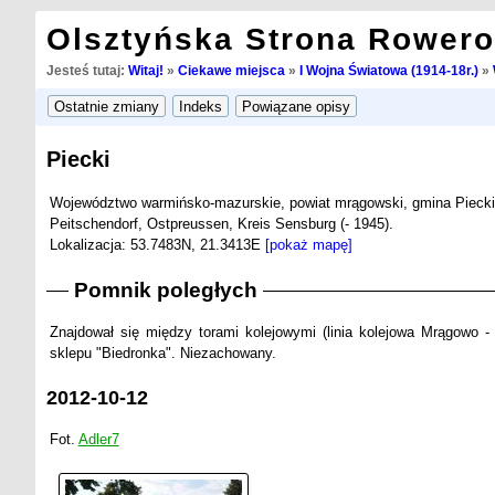
Olsztyńska Strona Rower
Jesteś tutaj:
Witaj!
»
Ciekawe miejsca
»
I Wojna Światowa (1914-18r.)
»
Piecki
Województwo warmińsko-mazurskie, powiat mrągowski, gmina Piecki
Peitschendorf, Ostpreussen, Kreis Sensburg (- 1945).
Lokalizacja: 53.7483N, 21.3413E
[pokaż mapę]
Pomnik poległych
Znajdował się między torami kolejowymi (linia kolejowa Mrągowo 
sklepu "Biedronka". Niezachowany.
2012-10-12
Fot.
Adler7