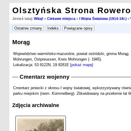
Olsztyńska Strona Rower
Jesteś tutaj:
Witaj!
»
Ciekawe miejsca
»
I Wojna Światowa (1914-18r.)
»
Morąg
Województwo warmińsko-mazurskie, powiat ostródzki, gmina Morąg.
Mohrungen, Ostpreussen, Kreis Mohrungen (- 1945).
Lokalizacja: 53.9122N, 19.9281E
[pokaż mapę]
Cmentarz wojenny
Cmentarz jeniecki z okresu I wojny światowej, wykorzystywany równ
parku miejskim (niem.
Kümmelberg
). Zlikwidowany na przełomie lat 6
Zdjęcia archiwalne