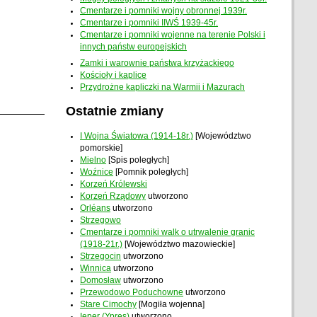
Cmentarze i pomniki wojny obronnej 1939r.
Cmentarze i pomniki IIWŚ 1939-45r.
Cmentarze i pomniki wojenne na terenie Polski i
innych państw europejskich
Zamki i warownie państwa krzyżackiego
Kościoły i kaplice
Przydrożne kapliczki na Warmii i Mazurach
Ostatnie zmiany
I Wojna Światowa (1914-18r.)
[Województwo
pomorskie]
Mielno
[Spis poległych]
Woźnice
[Pomnik poległych]
Korzeń Królewski
Korzeń Rządowy
utworzono
Orléans
utworzono
Strzegowo
Cmentarze i pomniki walk o utrwalenie granic
(1918-21r.)
[Województwo mazowieckie]
Strzegocin
utworzono
Winnica
utworzono
Domosław
utworzono
Przewodowo Poduchowne
utworzono
Stare Cimochy
[Mogiła wojenna]
Ieper (Ypres)
utworzono