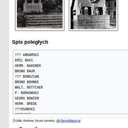
Spis poległych
??? ABRAMSKI

EMIL BASS

HERM. BAASNER

BRUNO BAUR

??? BONDZIAN

BRUNO BOHNKE

WALT. BOTTCHER

P. BORKOWSKI

GEORG BOWIEN

HERM. BREDE

???OSOWSKI

???OWSKI

Źródło: Andrew, forum serwisu
SerceMazur.pl
ERNST DORFLING
