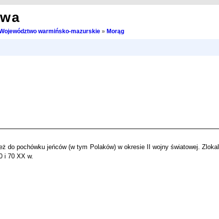
owa
Województwo warmińsko-mazurskie
»
Morąg
ież do pochówku jeńców (w tym Polaków) w okresie II wojny światowej. Zloka
0 i 70 XX w.