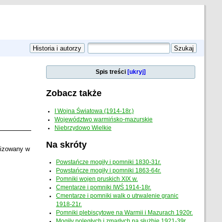
Spis treści
[ukryj]
Zobacz także
I Wojna Światowa (1914-18r.)
Województwo warmińsko-mazurskie
Niebrzydowo Wielkie
Na skróty
lizowany w
Powstańcze mogiły i pomniki 1830-31r.
Powstańcze mogiły i pomniki 1863-64r.
Pomniki wojen pruskich XIX w.
Cmentarze i pomniki IWŚ 1914-18r.
Cmentarze i pomniki walk o utrwalenie granic
1918-21r.
Pomniki plebiscytowe na Warmii i Mazurach 1920r.
Mogiły poległych i zmarłych na służbie 1921-39r.