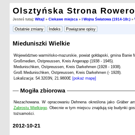
Olsztyńska Strona Rower
Jesteś tutaj:
Witaj!
»
Ciekawe miejsca
»
I Wojna Światowa (1914-18r.)
»
Mieduniszki Wielkie
Województwo warmińsko-mazurskie, powiat gołdapski, gmina Banie 
Großmedien, Ostpreussen, Kreis Angerapp (1938 - 1945).
Medunischken, Ostpreussen, Kreis Darkehmen (1928 - 1938).
Groß Medunischken, Ostpreussen, Kreis Darkehmen (- 1928).
Lokalizacja: 54.3203N, 21.9800E
[pokaż mapę]
Mogiła zbiorowa
Niezachowana. W opracowaniu Dehnena określona jako
Gräber am
Zabrostu Wielkiego
. Obecnie w tym miejscu znajdują się budynki gos
tożsamości.
2012-10-21