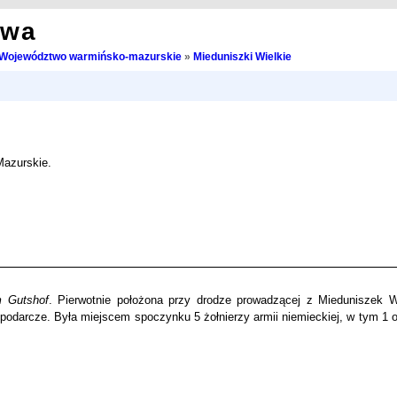
owa
Województwo warmińsko-mazurskie
»
Mieduniszki Wielkie
Mazurskie.
 Gutshof
. Pierwotnie położona przy drodze prowadzącej z Mieduniszek W
podarcze. Była miejscem spoczynku 5 żołnierzy armii niemieckiej, w tym 1 o