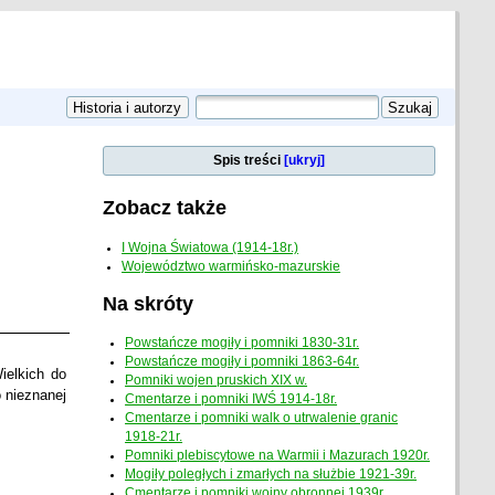
Spis treści
[ukryj]
Zobacz także
I Wojna Światowa (1914-18r.)
Województwo warmińsko-mazurskie
Na skróty
Powstańcze mogiły i pomniki 1830-31r.
Powstańcze mogiły i pomniki 1863-64r.
ielkich do
Pomniki wojen pruskich XIX w.
 nieznanej
Cmentarze i pomniki IWŚ 1914-18r.
Cmentarze i pomniki walk o utrwalenie granic
1918-21r.
Pomniki plebiscytowe na Warmii i Mazurach 1920r.
Mogiły poległych i zmarłych na służbie 1921-39r.
Cmentarze i pomniki wojny obronnej 1939r.