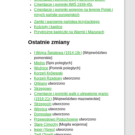
Cmentarze i pomniki IIWŚ 1939-45r.
Cmentarze i pomniki wojenne na terenie Polski i
innych państw europejskich
Zamki i warownie państwa krzyżackiego
Kościoły i kaplice
Przydrożne kapliczki na Warmii i Mazurach
Ostatnie zmiany
I Wojna Światowa (1914-18r.)
[Województwo
pomorskie]
Mielno
[Spis poległych]
Woźnice
[Pomnik poległych]
Korzeń Królewski
Korzeń Rządowy
utworzono
Orléans
utworzono
Strzegowo
Cmentarze i pomniki walk o utrwalenie granic
(1918-21r.)
[Województwo mazowieckie]
Strzegocin
utworzono
Winnica
utworzono
Domosław
utworzono
Przewodowo Poduchowne
utworzono
Stare Cimochy
[Mogiła wojenna]
Ieper (Ypres)
utworzono
Tielt (Thielt)
utworzono