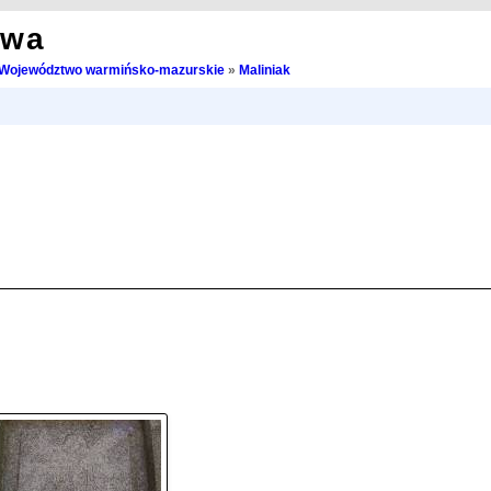
owa
Województwo warmińsko-mazurskie
»
Maliniak