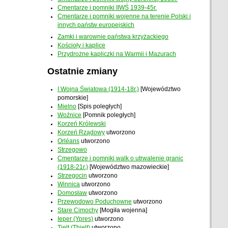
Cmentarze i pomniki IIWŚ 1939-45r.
Cmentarze i pomniki wojenne na terenie Polski i
innych państw europejskich
Zamki i warownie państwa krzyżackiego
Kościoły i kaplice
Przydrożne kapliczki na Warmii i Mazurach
Ostatnie zmiany
I Wojna Światowa (1914-18r.)
[Województwo
pomorskie]
Mielno
[Spis poległych]
Woźnice
[Pomnik poległych]
Korzeń Królewski
Korzeń Rządowy
utworzono
Orléans
utworzono
Strzegowo
Cmentarze i pomniki walk o utrwalenie granic
(1918-21r.)
[Województwo mazowieckie]
Strzegocin
utworzono
Winnica
utworzono
Domosław
utworzono
Przewodowo Poduchowne
utworzono
Stare Cimochy
[Mogiła wojenna]
Ieper (Ypres)
utworzono
Tielt (Thielt)
utworzono