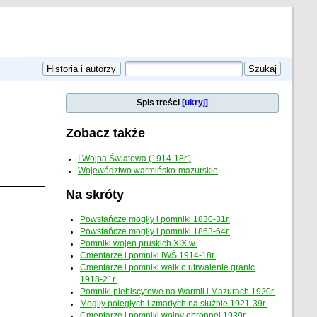
Spis treści
[ukryj]
Zobacz także
I Wojna Światowa (1914-18r.)
Województwo warmińsko-mazurskie
Na skróty
Powstańcze mogiły i pomniki 1830-31r.
Powstańcze mogiły i pomniki 1863-64r.
Pomniki wojen pruskich XIX w.
Cmentarze i pomniki IWŚ 1914-18r.
Cmentarze i pomniki walk o utrwalenie granic
1918-21r.
Pomniki plebiscytowe na Warmii i Mazurach 1920r.
Mogiły poległych i zmarłych na służbie 1921-39r.
Cmentarze i pomniki wojny obronnej 1939r.