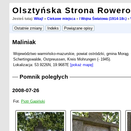
Olsztyńska Strona Rower
Jesteś tutaj:
Witaj!
»
Ciekawe miejsca
»
I Wojna Światowa (1914-18r.)
»
Maliniak
Województwo warmińsko-mazurskie, powiat ostródzki, gmina Morąg.
Schertingswalde, Ostpreussen, Kreis Mohrungen (- 1945).
Lokalizacja: 53.9226N, 19.9687E
[pokaż mapę]
Pomnik poległych
2008-07-26
Fot.
Piotr Gapiński