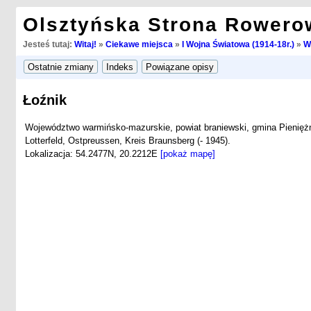
Olsztyńska Strona Rowero
Jesteś tutaj:
Witaj!
»
Ciekawe miejsca
»
I Wojna Światowa (1914-18r.)
»
W
Łoźnik
Województwo warmińsko-mazurskie, powiat braniewski, gmina Pienięż
Lotterfeld, Ostpreussen, Kreis Braunsberg (- 1945).
Lokalizacja: 54.2477N, 20.2212E
[pokaż mapę]