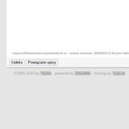
miejsca/1914/warminsko-mazurskie/loznik.txt · ostatnio zmienione: 2024/08/04 21:44 przez Adle
©2005-2010 by
Pijoter
· powered by
DokuWiki
· hosting by
Yupo.pl