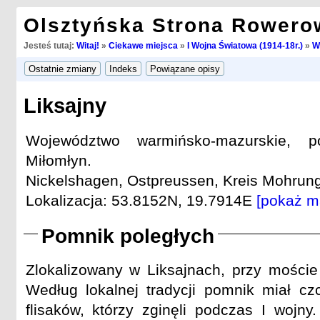
Olsztyńska Strona Rowero
Jesteś tutaj:
Witaj!
»
Ciekawe miejsca
»
I Wojna Światowa (1914-18r.)
»
W
Liksajny
Województwo warmińsko-mazurskie, po
Miłomłyn.
Nickelshagen, Ostpreussen, Kreis Mohrung
Lokalizacja: 53.8152N, 19.7914E
[pokaż m
Pomnik poległych
Zlokalizowany w Liksajnach, przy mości
Według lokalnej tradycji pomnik miał cz
flisaków, którzy zginęli podczas I wojny