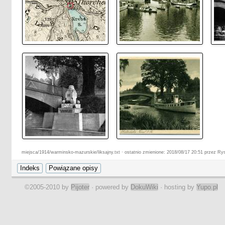
miejsca/1914/warminsko-mazurskie/liksajny.txt · ostatnio zmienione: 2018/08/17 20:51 przez Ry
©2005-2010 by
Pijoter
· powered by
DokuWiki
· hosting by
Yupo.pl