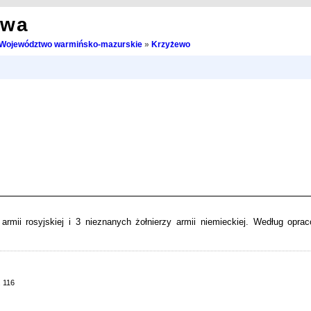
owa
Województwo warmińsko-mazurskie
»
Krzyżewo
rmii rosyjskiej i 3 nieznanych żołnierzy armii niemieckiej. Według opra
 116