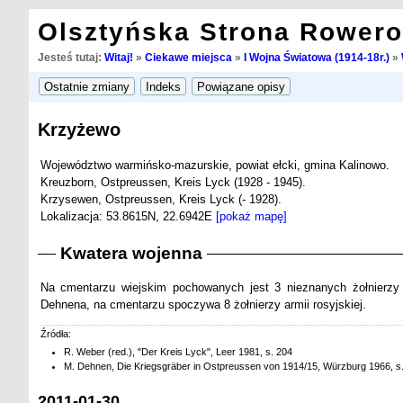
Olsztyńska Strona Rower
Jesteś tutaj:
Witaj!
»
Ciekawe miejsca
»
I Wojna Światowa (1914-18r.)
»
Krzyżewo
Województwo warmińsko-mazurskie, powiat ełcki, gmina Kalinowo.
Kreuzborn, Ostpreussen, Kreis Lyck (1928 - 1945).
Krzysewen, Ostpreussen, Kreis Lyck (- 1928).
Lokalizacja: 53.8615N, 22.6942E
[pokaż mapę]
Kwatera wojenna
Na cmentarzu wiejskim pochowanych jest 3 nieznanych żołnierzy a
Dehnena, na cmentarzu spoczywa 8 żołnierzy armii rosyjskiej.
Źródła:
R. Weber (red.), "Der Kreis Lyck", Leer 1981, s. 204
M. Dehnen, Die Kriegsgräber in Ostpreussen von 1914/15, Würzburg 1966, s.
2011-01-30