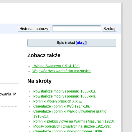
Spis treści
[ukryj]
Zobacz także
I Wojna Światowa (1914-18r.)
Województwo warmińsko-mazurskie
Na skróty
Powstańcze mogiły i pomniki 1830-31r.
cowania M.
Powstańcze mogiły i pomniki 1863-64r.
Pomniki wojen pruskich XIX w.
Cmentarze i pomniki IWŚ 1914-18r.
Cmentarze i pomniki walk o utrwalenie granic
1918-21r.
Pomniki plebiscytowe na Warmii i Mazurach 1920r.
Mogiły poległych i zmarłych na służbie 1921-39r.
Cmentarze i pomniki wojny obronnej 1939r.