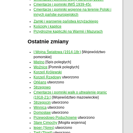
Cmentarze i pomniki IIWŚ 1939-45r.
Cmentarze i pomniki wojenne na terenie Polski i
innych państw europejskich
Zamki i warownie państwa krzyżackiego
Kościoły i kaplice
Przydrożne kapliczki na Warmii i Mazurach
Ostatnie zmiany
I Wojna Światowa (1914-18r.)
[Województwo
pomorskie]
Mielno
[Spis poległych]
Woźnice
[Pomnik poległych]
Korzeń Królewski
Korzeń Rządowy
utworzono
Orléans
utworzono
Strzegowo
Cmentarze i pomniki walk o utrwalenie granic
(1918-21r.)
[Województwo mazowieckie]
Strzegocin
utworzono
Winnica
utworzono
Domosław
utworzono
Przewodowo Poduchowne
utworzono
Stare Cimochy
[Mogiła wojenna]
Ieper (Ypres)
utworzono
Tielt (Thielt)
utworzono