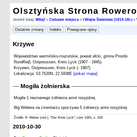
Olsztyńska Strona Rower
Jesteś tutaj:
Witaj!
»
Ciekawe miejsca
»
I Wojna Światowa (1914-18r.)
»
Krzywe
Województwo warmińsko-mazurskie, powiat ełcki, gmina Prostki.
Rundflieβ, Ostpreussen, Kreis Lyck (1907 - 1945).
Krzywen, Ostpreussen, Kreis Lyck (- 1907).
Lokalizacja: 53.7520N, 22.5938E
[pokaż mapę]
Mogiła żołnierska
Mogiła 1 nieznanego żołnierza armii rosyjskiej.
Wg Webera na cmentarzu spoczywa 5 żołnierzy armii rosyjskiej.
Źródło: R. Weber (red.), "Der Kreis Lyck", Leer 1981, s. 204
2010-10-30