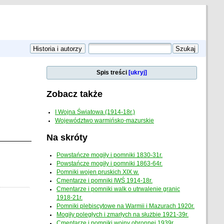
Spis treści
[ukryj]
Zobacz także
I Wojna Światowa (1914-18r.)
Województwo warmińsko-mazurskie
Na skróty
Powstańcze mogiły i pomniki 1830-31r.
Powstańcze mogiły i pomniki 1863-64r.
Pomniki wojen pruskich XIX w.
Cmentarze i pomniki IWŚ 1914-18r.
Cmentarze i pomniki walk o utrwalenie granic
1918-21r.
Pomniki plebiscytowe na Warmii i Mazurach 1920r.
Mogiły poległych i zmarłych na służbie 1921-39r.
Cmentarze i pomniki wojny obronnej 1939r.