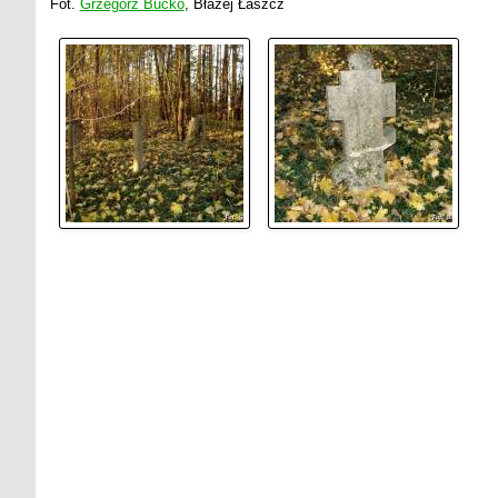
Fot.
Grzegorz Bućko
, Błażej Łaszcz