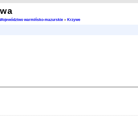
owa
Województwo warmińsko-mazurskie
»
Krzywe