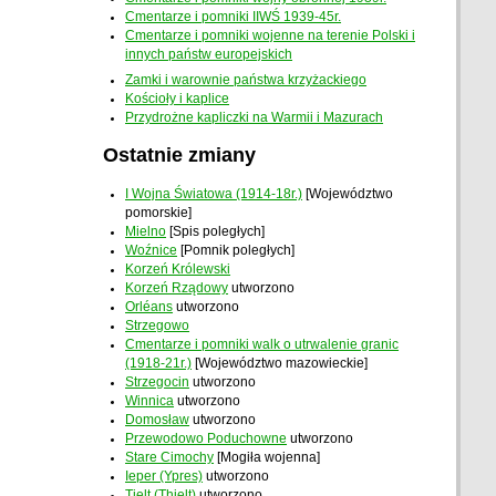
Cmentarze i pomniki IIWŚ 1939-45r.
Cmentarze i pomniki wojenne na terenie Polski i
innych państw europejskich
Zamki i warownie państwa krzyżackiego
Kościoły i kaplice
Przydrożne kapliczki na Warmii i Mazurach
Ostatnie zmiany
I Wojna Światowa (1914-18r.)
[Województwo
pomorskie]
Mielno
[Spis poległych]
Woźnice
[Pomnik poległych]
Korzeń Królewski
Korzeń Rządowy
utworzono
Orléans
utworzono
Strzegowo
Cmentarze i pomniki walk o utrwalenie granic
(1918-21r.)
[Województwo mazowieckie]
Strzegocin
utworzono
Winnica
utworzono
Domosław
utworzono
Przewodowo Poduchowne
utworzono
Stare Cimochy
[Mogiła wojenna]
Ieper (Ypres)
utworzono
Tielt (Thielt)
utworzono