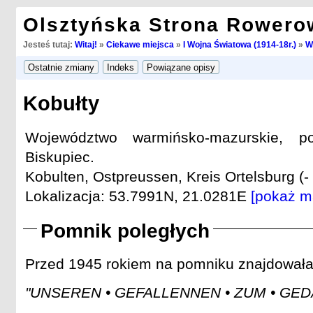
Olsztyńska Strona Rowero
Jesteś tutaj:
Witaj!
»
Ciekawe miejsca
»
I Wojna Światowa (1914-18r.)
»
W
Kobułty
Województwo warmińsko-mazurskie, po
Biskupiec.
Kobulten, Ostpreussen, Kreis Ortelsburg (-
Lokalizacja: 53.7991N, 21.0281E
[pokaż m
Pomnik poległych
Przed 1945 rokiem na pomniku znajdowała si
"UNSEREN • GEFALLENNEN • ZUM • GEDÄ