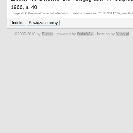
1966, s. 40
miejsca/1914/warminsko-mazurskie/kobulty.txt · ostatnio zmienione: 2016/10/09 12:36 przez Piot
©2005-2010 by
Pijoter
· powered by
DokuWiki
· hosting by
Yupo.pl