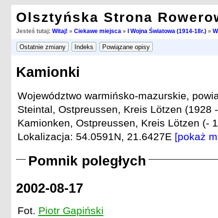
Olsztyńska Strona Rowero
Jesteś tutaj:
Witaj!
»
Ciekawe miejsca
»
I Wojna Światowa (1914-18r.)
»
W
Kamionki
Województwo warmińsko-mazurskie, powiat
Steintal, Ostpreussen, Kreis Lötzen (1928 -
Kamionken, Ostpreussen, Kreis Lötzen (- 1
Lokalizacja: 54.0591N, 21.6427E
[pokaż m
Pomnik poległych
2002-08-17
Fot.
Piotr Gapiński