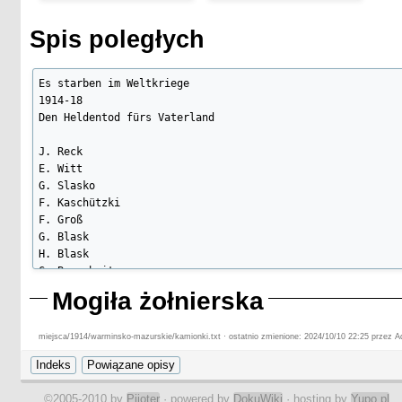
Spis poległych
Es starben im Weltkriege

1914-18

Den Heldentod fürs Vaterland

J. Reck

E. Witt

G. Slasko

F. Kaschützki

F. Groß

G. Blask

H. Blask

G. Burscheit

J. Burscheit

Mogiła żołnierska
G. Dembeck

O. Dembeck

miejsca/1914/warminsko-mazurskie/kamionki.txt · ostatnio zmienione: 2024/10/10 22:25 przez A
F. Doliwa

F. Goerke

G. Großmann

F. Großmann

©2005-2010 by
Pijoter
· powered by
DokuWiki
· hosting by
Yupo.pl