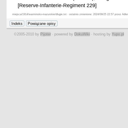
[Reserve-Infanterie-Regiment 229]
miejsca/1914/warminsko-mazurskie/dlugie.txt · ostatnio zmienione: 2024/09/25 22:57 przez Adle
©2005-2010 by
Pijoter
· powered by
DokuWiki
· hosting by
Yupo.pl