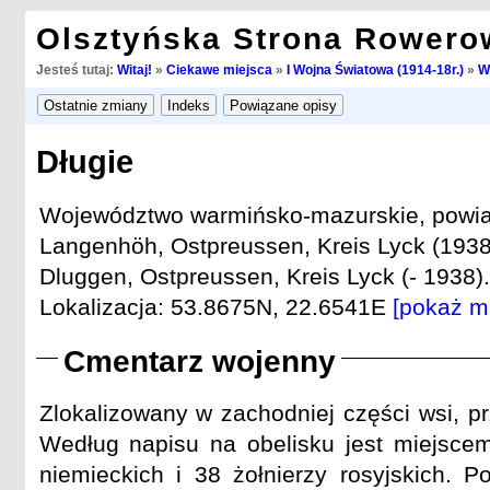
Olsztyńska Strona Rowero
Jesteś tutaj:
Witaj!
»
Ciekawe miejsca
»
I Wojna Światowa (1914-18r.)
»
W
Długie
Województwo warmińsko-mazurskie, powiat
Langenhöh, Ostpreussen, Kreis Lyck (1938
Dluggen, Ostpreussen, Kreis Lyck (- 1938).
Lokalizacja: 53.8675N, 22.6541E
[pokaż m
Cmentarz wojenny
Zlokalizowany w zachodniej części wsi, pr
Według napisu na obelisku jest miejsce
niemieckich i 38 żołnierzy rosyjskich. P