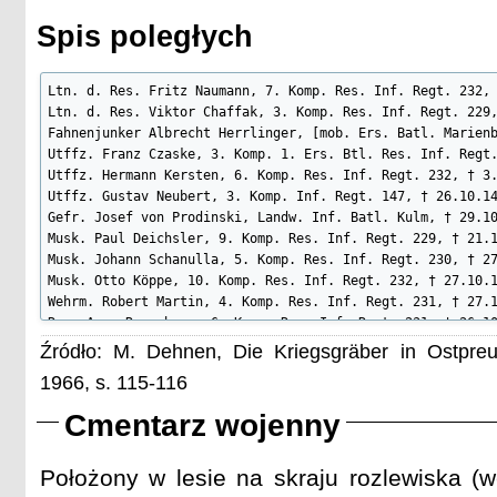
Spis poległych
Ltn. d. Res. Fritz Naumann, 7. Komp. Res. Inf. Regt. 232, 
Ltn. d. Res. Viktor Chaffak, 3. Komp. Res. Inf. Regt. 229,
Fahnenjunker Albrecht Herrlinger, [mob. Ers. Batl. Marienb
Utffz. Franz Czaske, 3. Komp. 1. Ers. Btl. Res. Inf. Regt.
Utffz. Hermann Kersten, 6. Komp. Res. Inf. Regt. 232, † 3.
Utffz. Gustav Neubert, 3. Komp. Inf. Regt. 147, † 26.10.14
Gefr. Josef von Prodinski, Landw. Inf. Batl. Kulm, † 29.10
Musk. Paul Deichsler, 9. Komp. Res. Inf. Regt. 229, † 21.1
Musk. Johann Schanulla, 5. Komp. Res. Inf. Regt. 230, † 27
Musk. Otto Köppe, 10. Komp. Res. Inf. Regt. 232, † 27.10.1
Wehrm. Robert Martin, 4. Komp. Res. Inf. Regt. 231, † 27.1
Res. Aug. Renneberg, 6. Komp. Res. Inf. Regt. 231, † 26.10
Res. Georg Diereske, M. G. Komp. Res. Inf. Regt. 228, † 29
Źródło: M. Dehnen, Die Kriegsgräber in Ostpre
Ers. Res. Kurt Lehre, 3. Komp. 1. Ers. Btl. Res. Inf. Regt
1966, s. 115-116
Ers. Res. Ernst Prange, 3. Komp. 1. Ers. Btl. Res. Inf. Re
Ers. Res. Gluth, 5. Komp. 1. Ers. Btl. Res. Inf. Regt. 61,
Cmentarz wojenny
Ers. Res. Paul Weiß, 1. Komp. Res. Inf. Regt. 222, † 30.10
Ers. Res. Albert Lipschitz, 7. Komp. Res. Inf. Regt. 222, 
Ers. Res. Richard Büttner, 8. Komp. Res. Inf. Regt. 227, †
Położony w lesie na skraju rozlewiska 
Ers. Res. Karl Schneefuß, 10. Komp. Res. Inf. Regt. 229, †