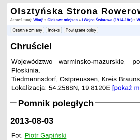
Olsztyńska Strona Rowero
Jesteś tutaj:
Witaj!
»
Ciekawe miejsca
»
I Wojna Światowa (1914-18r.)
»
W
Chruściel
Województwo warminsko-mazurskie, po
Płoskinia.
Tiedmannsdorf, Ostpreussen, Kreis Braunsb
Lokalizacja: 54.2568N, 19.8120E
[pokaż m
Pomnik poległych
2013-08-03
Fot.
Piotr Gapiński