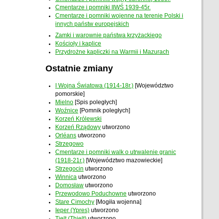
Cmentarze i pomniki IIWŚ 1939-45r.
Cmentarze i pomniki wojenne na terenie Polski i
innych państw europejskich
Zamki i warownie państwa krzyżackiego
Kościoły i kaplice
Przydrożne kapliczki na Warmii i Mazurach
Ostatnie zmiany
I Wojna Światowa (1914-18r.)
[Województwo
pomorskie]
Mielno
[Spis poległych]
Woźnice
[Pomnik poległych]
Korzeń Królewski
Korzeń Rządowy
utworzono
Orléans
utworzono
Strzegowo
Cmentarze i pomniki walk o utrwalenie granic
(1918-21r.)
[Województwo mazowieckie]
Strzegocin
utworzono
Winnica
utworzono
Domosław
utworzono
Przewodowo Poduchowne
utworzono
Stare Cimochy
[Mogiła wojenna]
Ieper (Ypres)
utworzono
Tielt (Thielt)
utworzono