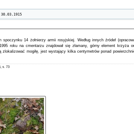
 30.03.1915
 spoczynku 14 żołnierzy armii rosyjskiej. Według innych źródeł (opraco
1995 roku na cmentarzu znajdował się złamany, górny element krzyża or
ą zlokalizować mogiłę, jest wystający kilka centymetrów ponad powierzchni
, s. 73