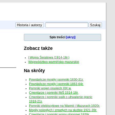
Spis treści
[ukryj]
Zobacz także
I Wojna Światowa (1914-18r.)
Województwo warmińsko-mazurskie
Na skróty
Powstańcze mogiły i pomniki 1830-31r.
Powstańcze mogiły i pomniki 1863-64r.
Pomniki wojen pruskich XIX w.
Cmentarze i pomniki IWŚ 1914-18r.
Cmentarze i pomniki walk o utrwalenie granic
1918-21r.
Pomniki plebiscytowe na Warmii i Mazurach 1920r.
Mogiły poległych i zmarłych na służbie 1921-39r.
Cmentarze i pomniki wojny obronnej 1939r.