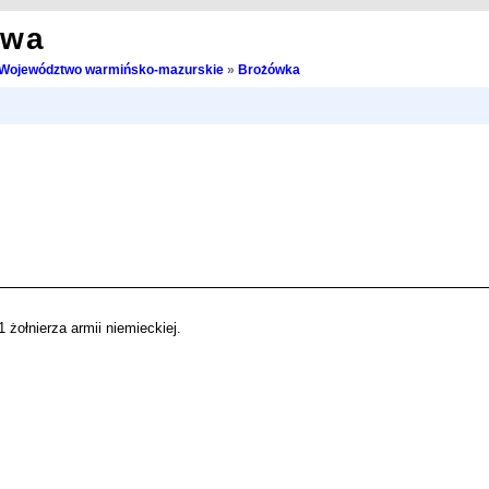
owa
Województwo warmińsko-mazurskie
»
Brożówka
.
ołnierza armii niemieckiej.