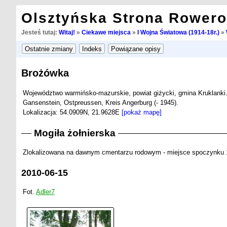
Olsztyńska Strona Rower
Jesteś tutaj:
Witaj!
»
Ciekawe miejsca
»
I Wojna Światowa (1914-18r.)
»
Brożówka
Województwo warmińsko-mazurskie, powiat giżycki, gmina Kruklanki
Gansenstein, Ostpreussen, Kreis Angerburg (- 1945).
Lokalizacja: 54.0909N, 21.9628E
[pokaż mapę]
Mogiła żołnierska
Zlokalizowana na dawnym cmentarzu rodowym - miejsce spoczynku 1 ż
2010-06-15
Fot.
Adler7