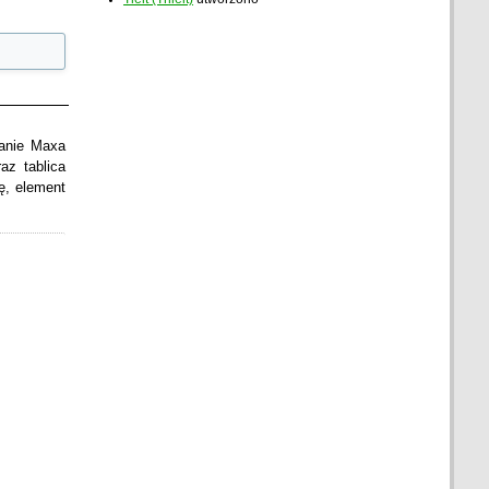
wanie Maxa
az tablica
ę, element