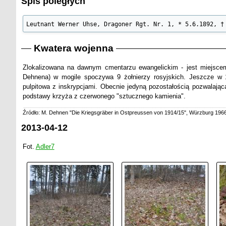
Spis poległych
Leutnant Werner Uhse, Dragoner Rgt. Nr. 1, * 5.6.1892, †
Kwatera wojenna
Zlokalizowana na dawnym cmentarzu ewangelickim - jest miejscem
Dehnena) w mogile spoczywa 9 żołnierzy rosyjskich. Jeszcze w 
pulpitowa z inskrypcjami. Obecnie jedyną pozostałością pozwalając
podstawy krzyża z czerwonego "sztucznego kamienia".
Źródło: M. Dehnen "Die Kriegsgräber in Ostpreussen von 1914/15", Würzburg 1966
2013-04-12
Fot.
Adler7