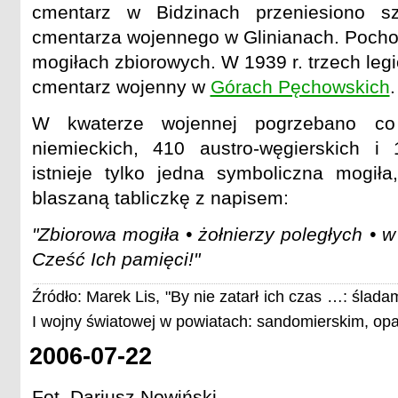
cmentarz w Bidzinach przeniesiono sz
cmentarza wojennego w Glinianach. Pocho
mogiłach zbiorowych. W 1939 r. trzech le
cmentarz wojenny w
Górach Pęchowskich
.
W kwaterze wojennej pogrzebano co 
niemieckich, 410 austro-węgierskich i 
istnieje tylko jedna symboliczna mogił
blaszaną tabliczkę z napisem:
"Zbiorowa mogiła • żołnierzy poległych • w
Cześć Ich pamięci!"
Źródło: Marek Lis, "By nie zatarł ich czas …: ślad
I wojny światowej w powiatach: sandomierskim, op
2006-07-22
Fot. Dariusz Nowiński