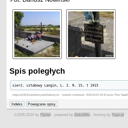
Spis poległych
sierż. sztabowy Langin, L. I. R. 15, † 1915
miejsca/1914/swietokrzyskie/bidziny.txt · ostatnio zmienione: 2011/01/23 20:43 przez Piotr Gapiń
©2005-2010 by
Pijoter
· powered by
DokuWiki
· hosting by
Yupo.pl