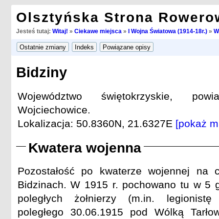
Olsztyńska Strona Rowero
Jesteś tutaj:
Witaj!
»
Ciekawe miejsca
»
I Wojna Światowa (1914-18r.)
»
W
Bidziny
Województwo świętokrzyskie, pow
Wojciechowice.
Lokalizacja: 50.8360N, 21.6327E
[pokaż m
Kwatera wojenna
Pozostałość po kwaterze wojennej na 
Bidzinach. W 1915 r. pochowano tu w 5 
poległych żołnierzy (m.in. legionist
poległego 30.06.1915 pod Wólką Tarło