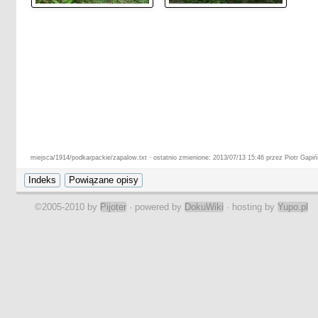
miejsca/1914/podkarpackie/zapalow.txt · ostatnio zmienione: 2013/07/13 15:46 przez Piotr Gapiń
©2005-2010 by
Pijoter
· powered by
DokuWiki
· hosting by
Yupo.pl