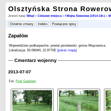
Olsztyńska Strona Rowero
Jesteś tutaj:
Witaj!
»
Ciekawe miejsca
»
I Wojna Światowa (1914-18r.)
»
W
Zapałów
Województwo podkarpackie, powiat jarosławski, gmina Wiązownica.
Lokalizacja: 50.0904N, 22.8770E
[pokaż mapę]
Cmentarz wojenny
2013-07-07
Fot.
Piotr Gapiński