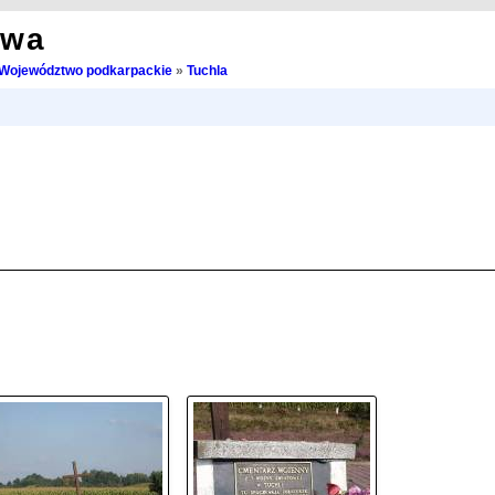
owa
Województwo podkarpackie
»
Tuchla