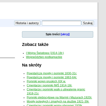
Spis treści
[ukryj]
Zobacz także
I Wojna Światowa (1914-18r.)
Województwo podkarpackie
Na skróty
Powstańcze mogiły i pomniki 1830-31r.
Powstańcze mogiły i pomniki 1863-64r.
Pomniki wojen pruskich XIX w.
Cmentarze i pomniki IWŚ 1914-18r.
Cmentarze i pomniki walk o utrwalenie granic
1918-21r.
Pomniki plebiscytowe na Warmii i Mazurach 1920r.
Mogiły poległych i zmarłych na służbie 1921-39r.
Cmentarze i pomniki wojny obronnej 1939r.