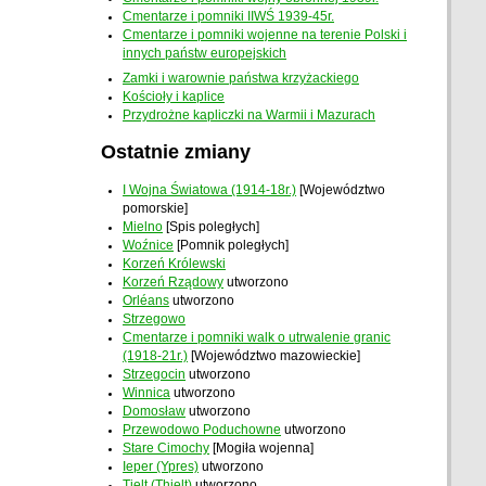
Cmentarze i pomniki IIWŚ 1939-45r.
Cmentarze i pomniki wojenne na terenie Polski i
innych państw europejskich
Zamki i warownie państwa krzyżackiego
Kościoły i kaplice
Przydrożne kapliczki na Warmii i Mazurach
Ostatnie zmiany
I Wojna Światowa (1914-18r.)
[Województwo
pomorskie]
Mielno
[Spis poległych]
Woźnice
[Pomnik poległych]
Korzeń Królewski
Korzeń Rządowy
utworzono
Orléans
utworzono
Strzegowo
Cmentarze i pomniki walk o utrwalenie granic
(1918-21r.)
[Województwo mazowieckie]
Strzegocin
utworzono
Winnica
utworzono
Domosław
utworzono
Przewodowo Poduchowne
utworzono
Stare Cimochy
[Mogiła wojenna]
Ieper (Ypres)
utworzono
Tielt (Thielt)
utworzono