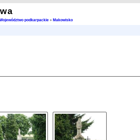
owa
Województwo podkarpackie
»
Makowisko