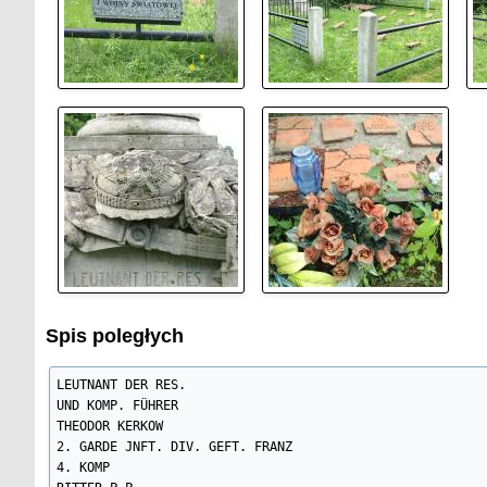
Spis poległych
LEUTNANT DER RES.

UND KOMP. FÜHRER

THEODOR KERKOW

2. GARDE JNFT. DIV. GEFT. FRANZ

4. KOMP
