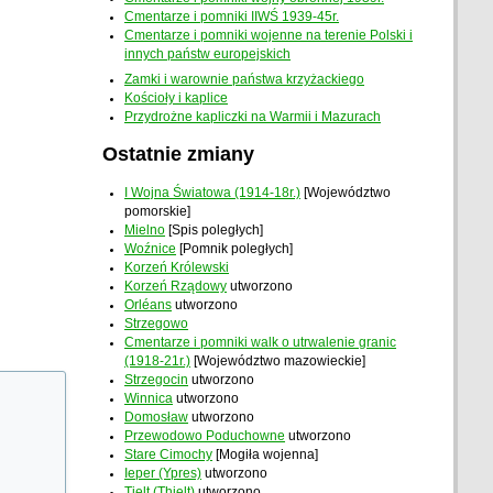
Cmentarze i pomniki IIWŚ 1939-45r.
Cmentarze i pomniki wojenne na terenie Polski i
innych państw europejskich
Zamki i warownie państwa krzyżackiego
Kościoły i kaplice
Przydrożne kapliczki na Warmii i Mazurach
Ostatnie zmiany
I Wojna Światowa (1914-18r.)
[Województwo
pomorskie]
Mielno
[Spis poległych]
Woźnice
[Pomnik poległych]
Korzeń Królewski
Korzeń Rządowy
utworzono
Orléans
utworzono
Strzegowo
Cmentarze i pomniki walk o utrwalenie granic
(1918-21r.)
[Województwo mazowieckie]
Strzegocin
utworzono
Winnica
utworzono
Domosław
utworzono
Przewodowo Poduchowne
utworzono
Stare Cimochy
[Mogiła wojenna]
Ieper (Ypres)
utworzono
Tielt (Thielt)
utworzono