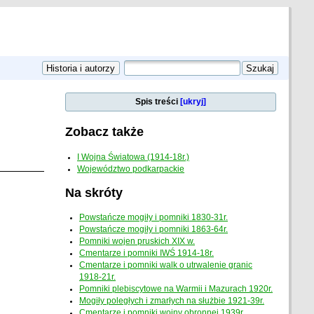
Spis treści
[ukryj]
Zobacz także
I Wojna Światowa (1914-18r.)
Województwo podkarpackie
Na skróty
Powstańcze mogiły i pomniki 1830-31r.
Powstańcze mogiły i pomniki 1863-64r.
Pomniki wojen pruskich XIX w.
Cmentarze i pomniki IWŚ 1914-18r.
Cmentarze i pomniki walk o utrwalenie granic
1918-21r.
Pomniki plebiscytowe na Warmii i Mazurach 1920r.
Mogiły poległych i zmarłych na służbie 1921-39r.
Cmentarze i pomniki wojny obronnej 1939r.