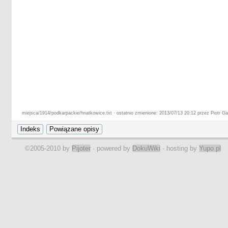
miejsca/1914/podkarpackie/hnatkowice.txt · ostatnio zmienione: 2013/07/13 20:12 przez Piotr Ga
©2005-2010 by
Pijoter
· powered by
DokuWiki
· hosting by
Yupo.pl