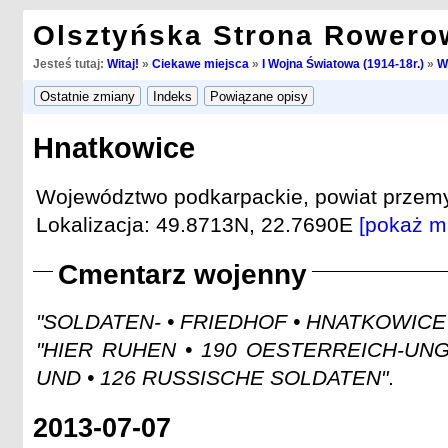
Olsztyńska Strona Rowero
Jesteś tutaj:
Witaj!
»
Ciekawe miejsca
»
I Wojna Światowa (1914-18r.)
»
W
Hnatkowice
Województwo podkarpackie, powiat przemys
Lokalizacja: 49.8713N, 22.7690E
[pokaż m
Cmentarz wojenny
"SOLDATEN- • FRIEDHOF • HNATKOWICE
"HIER RUHEN • 190 OESTERREICH-UNG
UND • 126 RUSSISCHE SOLDATEN"
.
2013-07-07