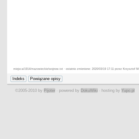
miejsca/1914/mazowieckie/wojnow.txt · ostatnio zmienione: 2020/03/19 17:11 przez Krzysztof M
©2005-2010 by
Pijoter
· powered by
DokuWiki
· hosting by
Yupo.pl