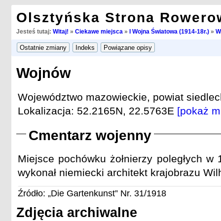
Olsztyńska Strona Rowero
Jesteś tutaj:
Witaj!
»
Ciekawe miejsca
»
I Wojna Światowa (1914-18r.)
»
W
Wojnów
Województwo mazowieckie, powiat siedleck
Lokalizacja: 52.2165N, 22.5763E
[pokaż m
Cmentarz wojenny
Miejsce pochówku żołnierzy poległych w 1
wykonał niemiecki architekt krajobrazu Wil
Źródło: „Die Gartenkunst” Nr. 31/1918
Zdjęcia archiwalne