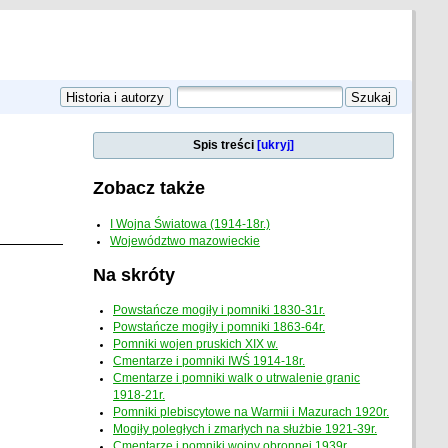
Spis treści
[ukryj]
Zobacz także
I Wojna Światowa (1914-18r.)
Województwo mazowieckie
Na skróty
Powstańcze mogiły i pomniki 1830-31r.
Powstańcze mogiły i pomniki 1863-64r.
Pomniki wojen pruskich XIX w.
Cmentarze i pomniki IWŚ 1914-18r.
Cmentarze i pomniki walk o utrwalenie granic
1918-21r.
Pomniki plebiscytowe na Warmii i Mazurach 1920r.
Mogiły poległych i zmarłych na służbie 1921-39r.
Cmentarze i pomniki wojny obronnej 1939r.