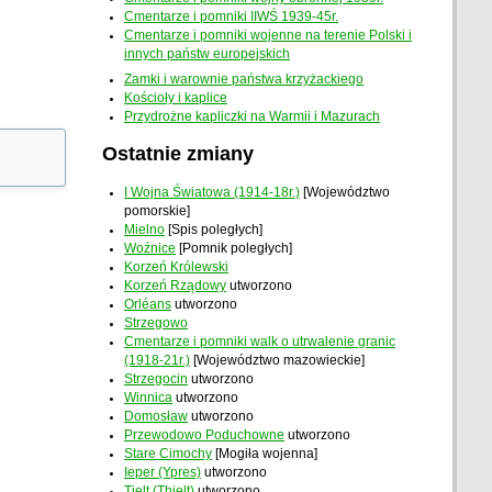
Cmentarze i pomniki IIWŚ 1939-45r.
Cmentarze i pomniki wojenne na terenie Polski i
innych państw europejskich
Zamki i warownie państwa krzyżackiego
Kościoły i kaplice
Przydrożne kapliczki na Warmii i Mazurach
Ostatnie zmiany
I Wojna Światowa (1914-18r.)
[Województwo
pomorskie]
Mielno
[Spis poległych]
Woźnice
[Pomnik poległych]
Korzeń Królewski
Korzeń Rządowy
utworzono
Orléans
utworzono
Strzegowo
Cmentarze i pomniki walk o utrwalenie granic
(1918-21r.)
[Województwo mazowieckie]
Strzegocin
utworzono
Winnica
utworzono
Domosław
utworzono
Przewodowo Poduchowne
utworzono
Stare Cimochy
[Mogiła wojenna]
Ieper (Ypres)
utworzono
Tielt (Thielt)
utworzono