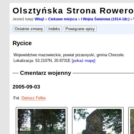
Olsztyńska Strona Rower
Jesteś tutaj:
Witaj!
»
Ciekawe miejsca
»
I Wojna Światowa (1914-18r.)
»
Rycice
Województwo mazowieckie, powiat przasnyski, gmina Chorzele.
Lokalizacja: 53.2107N, 20.8731E
[pokaż mapę]
Cmentarz wojenny
2005-09-03
Fot.
Dariusz Felba