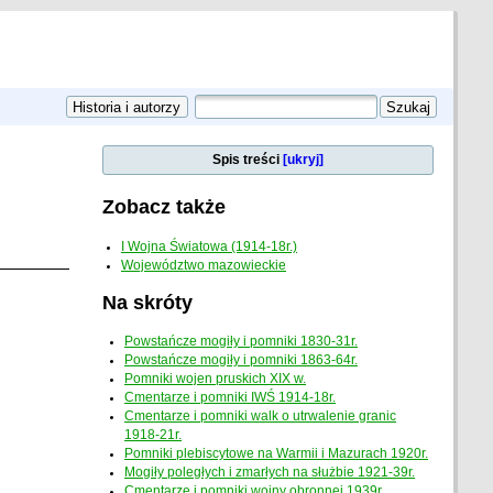
Spis treści
[ukryj]
Zobacz także
I Wojna Światowa (1914-18r.)
Województwo mazowieckie
Na skróty
Powstańcze mogiły i pomniki 1830-31r.
Powstańcze mogiły i pomniki 1863-64r.
Pomniki wojen pruskich XIX w.
Cmentarze i pomniki IWŚ 1914-18r.
Cmentarze i pomniki walk o utrwalenie granic
1918-21r.
Pomniki plebiscytowe na Warmii i Mazurach 1920r.
Mogiły poległych i zmarłych na służbie 1921-39r.
Cmentarze i pomniki wojny obronnej 1939r.