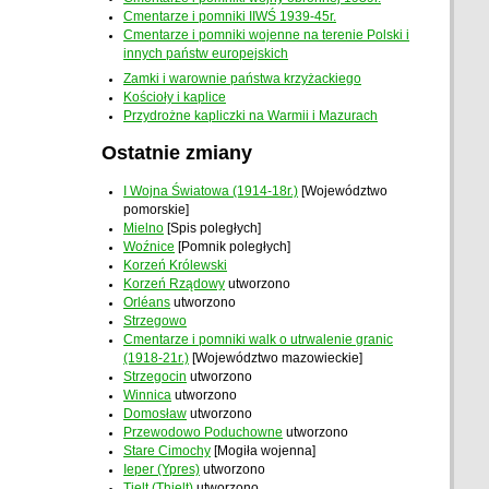
Cmentarze i pomniki IIWŚ 1939-45r.
Cmentarze i pomniki wojenne na terenie Polski i
innych państw europejskich
Zamki i warownie państwa krzyżackiego
Kościoły i kaplice
Przydrożne kapliczki na Warmii i Mazurach
Ostatnie zmiany
I Wojna Światowa (1914-18r.)
[Województwo
pomorskie]
Mielno
[Spis poległych]
Woźnice
[Pomnik poległych]
Korzeń Królewski
Korzeń Rządowy
utworzono
Orléans
utworzono
Strzegowo
Cmentarze i pomniki walk o utrwalenie granic
(1918-21r.)
[Województwo mazowieckie]
Strzegocin
utworzono
Winnica
utworzono
Domosław
utworzono
Przewodowo Poduchowne
utworzono
Stare Cimochy
[Mogiła wojenna]
Ieper (Ypres)
utworzono
Tielt (Thielt)
utworzono