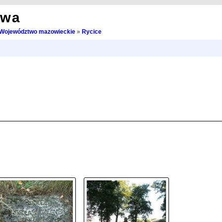
owa
Województwo mazowieckie
»
Rycice