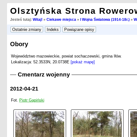
Olsztyńska Strona Rowero
Jesteś tutaj:
Witaj!
»
Ciekawe miejsca
»
I Wojna Światowa (1914-18r.)
»
W
Obory
Województwo mazowieckie, powiat sochaczewski, gmina Iłów.
Lokalizacja: 52.3533N, 20.0738E
[pokaż mapę]
Cmentarz wojenny
2012-04-21
Fot.
Piotr Gapiński