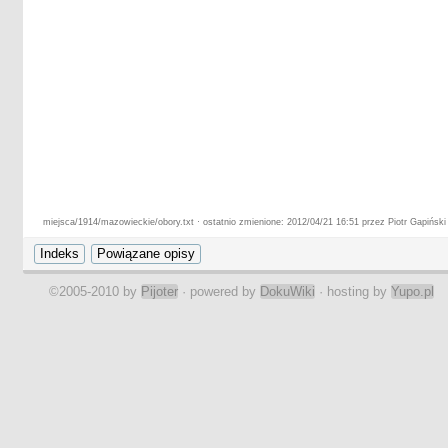
miejsca/1914/mazowieckie/obory.txt · ostatnio zmienione: 2012/04/21 16:51 przez Piotr Gapiński
©2005-2010 by
Pijoter
· powered by
DokuWiki
· hosting by
Yupo.pl