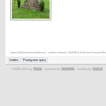
miejsca/1914/mazowieckie/kikoly.txt · ostatnio zmienione: 2015/09/16 19:49 przez Krzysztof Men
©2005-2010 by
Pijoter
· powered by
DokuWiki
· hosting by
Yupo.pl