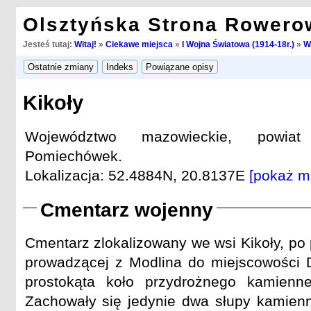
Olsztyńska Strona Rowero
Jesteś tutaj:
Witaj!
»
Ciekawe miejsca
»
I Wojna Światowa (1914-18r.)
»
W
Kikoły
Województwo mazowieckie, powiat
Pomiechówek.
Lokalizacja: 52.4884N, 20.8137E
[pokaż m
Cmentarz wojenny
Cmentarz zlokalizowany we wsi Kikoły, po 
prowadzącej z Modlina do miejscowości 
prostokąta koło przydrożnego kamienn
Zachowały się jedynie dwa słupy kamienn