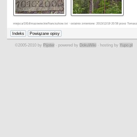
miejsca/1914/mazowieckie/franciszkow.txt · ostatnio zmienione: 2013/12/19 20:58 przez Tomas
©2005-2010 by
Pijoter
· powered by
DokuWiki
· hosting by
Yupo.pl