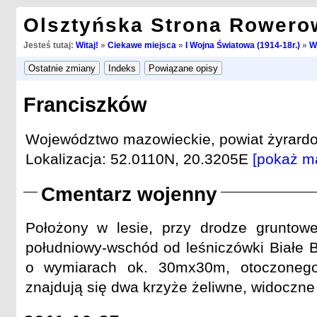
Olsztyńska Strona Rowero
Jesteś tutaj:
Witaj!
»
Ciekawe miejsca
»
I Wojna Światowa (1914-18r.)
»
W
Franciszków
Województwo mazowieckie, powiat żyrardow
Lokalizacja: 52.0110N, 20.3205E
[pokaż m
Cmentarz wojenny
Położony w lesie, przy drodze gruntow
południowy-wschód od leśniczówki Białe B
o wymiarach ok. 30mx30m, otoczoneg
znajdują się dwa krzyże żeliwne, widoczne 