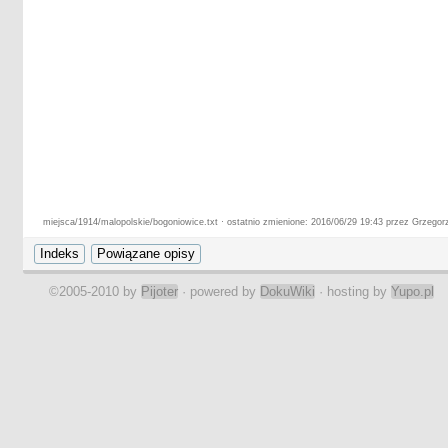
miejsca/1914/malopolskie/bogoniowice.txt · ostatnio zmienione: 2016/06/29 19:43 przez Grzegor
©2005-2010 by
Pijoter
· powered by
DokuWiki
· hosting by
Yupo.pl