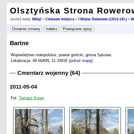
Olsztyńska Strona Rowero
Jesteś tutaj:
Witaj!
»
Ciekawe miejsca
»
I Wojna Światowa (1914-18r.)
»
W
Bartne
Województwo małopolskie, powiat gorlicki, gmina Sękowa.
Lokalizacja: 49.5640N, 21.3341E
[pokaż mapę]
Cmentarz wojenny (64)
2011-05-04
Fot.
Tomasz Kuran