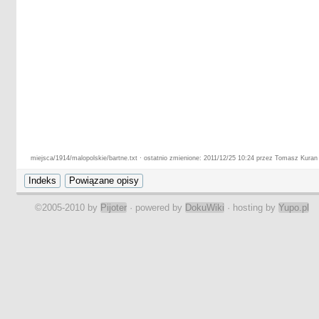
miejsca/1914/malopolskie/bartne.txt · ostatnio zmienione: 2011/12/25 10:24 przez Tomasz Kuran
©2005-2010 by
Pijoter
· powered by
DokuWiki
· hosting by
Yupo.pl