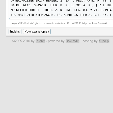
UNTEROFFIZIER ERICH BERGER, 2. BATT. FELD. ARTL. R. 73, † 
BÄCKER WLAD. GRASZEK, FELD. B. K. 1. XX. A. K., † 7.1.1915
MUSKETIER CHRIST. HIRTH, 2. K. JNF. REG. 83, † 21.11.1914

LEUTNANT OTTO NIEPRASCHK, 12. KURHERSS FELD A. RGT. 47, †
miejsca/1914/lodzkie/zgierz.txt · ostatnio zmienione: 2011/01/23 22:04 przez Piotr Gapiński
©2005-2010 by
Pijoter
· powered by
DokuWiki
· hosting by
Yupo.pl