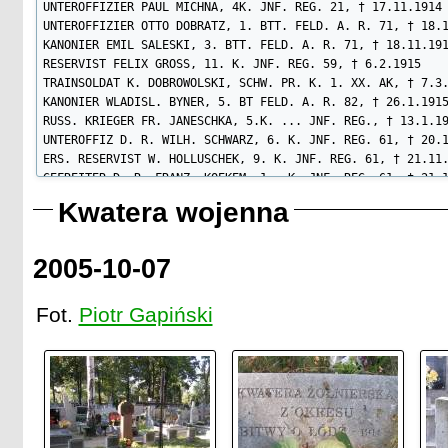
UNTEROFFIZIER PAUL MICHNA, 4K. JNF. REG. 21, † 17.11.1914

UNTEROFFIZIER OTTO DOBRATZ, 1. BTT. FELD. A. R. 71, † 18.1
KANONIER EMIL SALESKI, 3. BTT. FELD. A. R. 71, † 18.11.191
RESERVIST FELIX GROSS, 11. K. JNF. REG. 59, † 6.2.1915

TRAINSOLDAT K. DOBROWOLSKI, SCHW. PR. K. 1. XX. AK, † 7.3.
KANONIER WLADISL. BYNER, 5. BT FELD. A. R. 82, † 26.1.1915
RUSS. KRIEGER FR. JANESCHKA, 5.K. ... JNF. REG., † 13.1.19
UNTEROFFIZ D. R. WILH. SCHWARZ, 6. K. JNF. REG. 61, † 20.1
ERS. RESERVIST W. HOLLUSCHEK, 9. K. JNF. REG. 61, † 21.11.
GEFREITER D. R. FRANZ. KOEKEM, 1.  K. JNF. REG. 61, † 21.1
ERS. RESERVIST WILLY NITZ, 1. K. JNF. REG. 61, † 21.11.191
Kwatera wojenna
WEHRMANN HEINR. GRIMM, 1. K. JNF. REG. 21, † 28.11.1914

MUSKETIER FRIEDR. STALLER, 2. K. JNF. REG. 141, † 28.11.19
MUSKETIER WILHELM LIETZKE, 5K. JNF. REG. 61, † 22.11.1914

2005-10-07
MUSKETIER CHRIST THIELEL, 10. K. JNF. REG. 83, † 2.12.1914
MUSKETIER F. CZUBKOWSKI, 7. K. JNF. REG. 176, † 29.11.1914
Fot.
Piotr Gapiński
MUSKETIER ANTON HAUPT, 6. K. JNF. REG. 21, † 20.11.1914

UNTEROFFIZIER OTTO SCHULZE, 3. K. JNF. REG. 141, † 20.11.