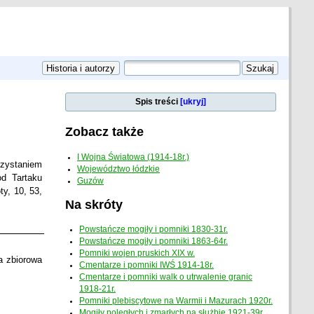
Spis treści
[ukryj]
Zobacz także
I Wojna Światowa (1914-18r.)
rzystaniem
Województwo łódzkie
od Tartaku
Guzów
ty, 10, 53,
Na skróty
Powstańcze mogiły i pomniki 1830-31r.
Powstańcze mogiły i pomniki 1863-64r.
Pomniki wojen pruskich XIX w.
ła zbiorowa
Cmentarze i pomniki IWŚ 1914-18r.
Cmentarze i pomniki walk o utrwalenie granic
1918-21r.
Pomniki plebiscytowe na Warmii i Mazurach 1920r.
Mogiły poległych i zmarłych na służbie 1921-39r.