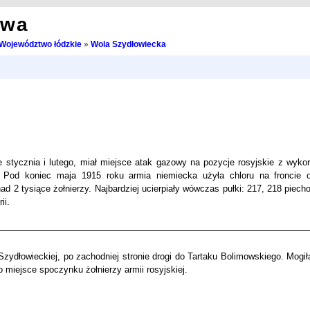
owa
Województwo łódzkie
»
Wola Szydłowiecka
e stycznia i lutego, miał miejsce atak gazowy na pozycje rosyjskie z wyko
). Pod koniec maja 1915 roku armia niemiecka użyła chloru na froncie 
d 2 tysiące żołnierzy. Najbardziej ucierpiały wówczas pułki: 217, 218 piecho
ii.
Szydłowieckiej, po zachodniej stronie drogi do Tartaku Bolimowskiego. Mogi
 miejsce spoczynku żołnierzy armii rosyjskiej.