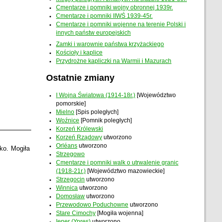
Cmentarze i pomniki wojny obronnej 1939r.
Cmentarze i pomniki IIWŚ 1939-45r.
Cmentarze i pomniki wojenne na terenie Polski i
innych państw europejskich
Zamki i warownie państwa krzyżackiego
Kościoły i kaplice
Przydrożne kapliczki na Warmii i Mazurach
Ostatnie zmiany
I Wojna Światowa (1914-18r.)
[Województwo
pomorskie]
Mielno
[Spis poległych]
Woźnice
[Pomnik poległych]
Korzeń Królewski
Korzeń Rządowy
utworzono
Orléans
utworzono
ko. Mogiła
Strzegowo
Cmentarze i pomniki walk o utrwalenie granic
(1918-21r.)
[Województwo mazowieckie]
Strzegocin
utworzono
Winnica
utworzono
Domosław
utworzono
Przewodowo Poduchowne
utworzono
Stare Cimochy
[Mogiła wojenna]
Ieper (Ypres)
utworzono