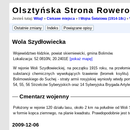
Olsztyńska Strona Rower
Jesteś tutaj:
Witaj!
»
Ciekawe miejsca
»
I Wojna Światowa (1914-18r.)
»
Wola Szydłowiecka
Województwo łódzkie, powiat skierniewicki, gmina Bolimów.
Lokalizacja: 52.0810N, 20.2401E
[pokaż mapę]
W rejonie Woli Szydłowieckiej, na początku 1915 roku, na przełomi
substancji chemicznych wywołujących łzawienie (bromek ksylitu
Bolimowskiego do Suchej - straty armii rosyjskiej wyniosły wtedy pona
54, 55, 56 Strzelców Syberyjskich oraz 14 Syberyjska Brygada Artyler
Cmentarz wojenny
Położony w rejonie 120 działu lasu, około 2 km na południe od Woli 
w formie kopca ziemnego, na planie kwadratu. Prawdopodobnie jest to
2009-12-06