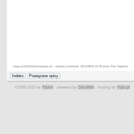
miejsca/1914/lodzkie/slawno.txt · ostatnio zmienione: 2012/08/04 22:59 przez Piotr Gapiński
©2005-2010 by
Pijoter
· powered by
DokuWiki
· hosting by
Yupo.pl