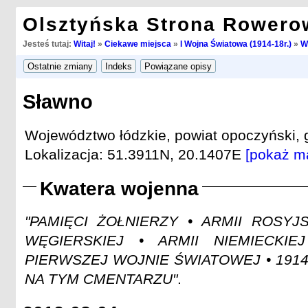
Olsztyńska Strona Rowero
Jesteś tutaj:
Witaj!
»
Ciekawe miejsca
»
I Wojna Światowa (1914-18r.)
»
W
Sławno
Województwo łódzkie, powiat opoczyński,
Lokalizacja: 51.3911N, 20.1407E
[pokaż m
Kwatera wojenna
"PAMIĘCI ŻOŁNIERZY • ARMII ROSYJS
WĘGIERSKIEJ • ARMII NIEMIECKI
PIERWSZEJ WOJNIE ŚWIATOWEJ • 191
NA TYM CMENTARZU"
.