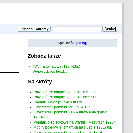
Spis treści
[ukryj]
Zobacz także
I Wojna Światowa (1914-18r.)
Województwo łódzkie
Na skróty
Powstańcze mogiły i pomniki 1830-31r.
Powstańcze mogiły i pomniki 1863-64r.
Pomniki wojen pruskich XIX w.
Cmentarze i pomniki IWŚ 1914-18r.
Cmentarze i pomniki walk o utrwalenie granic
1918-21r.
Pomniki plebiscytowe na Warmii i Mazurach 1920r.
Mogiły poległych i zmarłych na służbie 1921-39r.
Cmentarze i pomniki wojny obronnej 1939r.