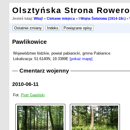
Olsztyńska Strona Rower
Jesteś tutaj:
Witaj!
»
Ciekawe miejsca
»
I Wojna Światowa (1914-18r.)
»
Pawlikowice
Województwo łódzkie, powiat pabianicki, gmina Pabianice.
Lokalizacja: 51.6140N, 19.3389E
[pokaż mapę]
Cmentarz wojenny
2010-06-11
Fot.
Piotr Gapiński