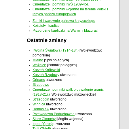
Cmentarze i pomniki IIWŚ 1939-45r.
Cmentarze i pomniki wojenne na terenie Polski i
innych państw europejskich
Zamki i warownie państwa krzyżackiego
Kościoły i kaplice
Przydrożne kapliczki na Warmii i Mazurach
Ostatnie zmiany
I Wojna Światowa (1914-18r.)
[Województwo
pomorskie]
Mielno
[Spis poległych]
Woźnice
[Pomnik poległych]
Korzeń Królewski
Korzeń Rządowy
utworzono
Orléans
utworzono
Strzegowo
Cmentarze i pomniki walk o utrwalenie granic
(1918-21r.)
[Województwo mazowieckie]
Strzegocin
utworzono
Winnica
utworzono
Domosław
utworzono
Przewodowo Poduchowne
utworzono
Stare Cimochy
[Mogiła wojenna]
Ieper (Ypres)
utworzono
Tielt (Thielt)
utworzono