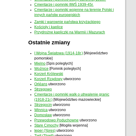
Cmentarze i pomniki IIWŚ 1939-45r.
Cmentarze i pomniki wojenne na terenie Polski i
innych państw europejskich
Zamki i warownie państwa krzyżackiego
Kościoły i kaplice
Przydrożne kapliczki na Warmii i Mazurach
Ostatnie zmiany
I Wojna Światowa (1914-18r.)
[Województwo
pomorskie]
Mielno
[Spis poległych]
Woźnice
[Pomnik poległych]
Korzeń Królewski
Korzeń Rządowy
utworzono
Orléans
utworzono
Strzegowo
Cmentarze i pomniki walk o utrwalenie granic
(1918-21r.)
[Województwo mazowieckie]
Strzegocin
utworzono
Winnica
utworzono
Domosław
utworzono
Przewodowo Poduchowne
utworzono
Stare Cimochy
[Mogiła wojenna]
Ieper (Ypres)
utworzono
Tielt (Thielt)
utworzono