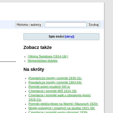
Spis treści
[ukryj]
Zobacz także
I Wojna Światowa (1914-18r.)
Województwo łódzkie
Na skróty
Powstańcze mogiły i pomniki 1830-31r.
Powstańcze mogiły i pomniki 1863-64r.
Pomniki wojen pruskich XIX w.
Cmentarze i pomniki IWŚ 1914-18r.
Cmentarze i pomniki walk o utrwalenie granic
1918-21r.
Pomniki plebiscytowe na Warmii i Mazurach 1920r.
Mogiły poległych i zmarłych na służbie 1921-39r.
Cmentarze i pomniki wojny obronnej 1939r.