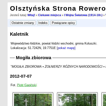
Olsztyńska Strona Rower
Jesteś tutaj:
Witaj!
»
Ciekawe miejsca
»
I Wojna Światowa (1914-18r.)
»
Kaletnik
Województwo łódzkie, powiat łódzki wschodni, gmina Koluszki.
Lokalizacja: 51.7242N, 19.7751E
[pokaż mapę]
Mogiła zbiorowa
"MOGIŁA ZBIOROWA • ŻOŁNIERZY RÓŻNYCH NARODOWOŚCI • 
2012-07-07
Fot.
Piotr Gapiński