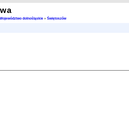
owa
Województwo dolnośląskie
»
Świętoszów