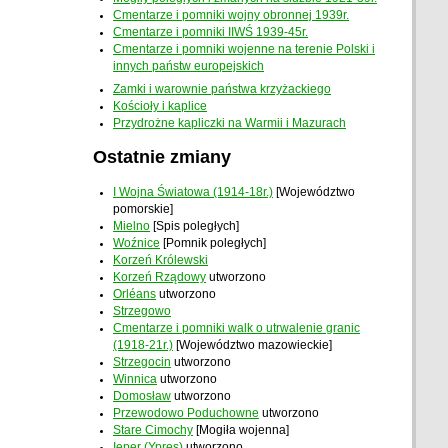
Cmentarze i pomniki wojny obronnej 1939r.
Cmentarze i pomniki IIWŚ 1939-45r.
Cmentarze i pomniki wojenne na terenie Polski i
innych państw europejskich
Zamki i warownie państwa krzyżackiego
Kościoły i kaplice
Przydrożne kapliczki na Warmii i Mazurach
Ostatnie zmiany
I Wojna Światowa (1914-18r.)
[Województwo
pomorskie]
Mielno
[Spis poległych]
Woźnice
[Pomnik poległych]
Korzeń Królewski
Korzeń Rządowy
utworzono
Orléans
utworzono
Strzegowo
Cmentarze i pomniki walk o utrwalenie granic
(1918-21r.)
[Województwo mazowieckie]
Strzegocin
utworzono
Winnica
utworzono
Domosław
utworzono
Przewodowo Poduchowne
utworzono
Stare Cimochy
[Mogiła wojenna]
Ieper (Ypres)
utworzono