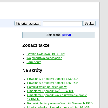
Spis treści
[ukryj]
Zobacz także
I Wojna Światowa (1914-18r.)
Województwo dolnośląskie
Sarrebourg
Na skróty
Powstańcze mogiły i pomniki 1830-31r.
Powstańcze mogiły i pomniki 1863-64r.
Pomniki wojen pruskich XIX w.
Cmentarze i pomniki IWŚ 1914-18r.
Cmentarze i pomniki walk o utrwalenie granic
1918-21r.
Pomniki plebiscytowe na Warmii i Mazurach 1920r.
Mogiły poległych i zmarłych na służbie 1921-39r.