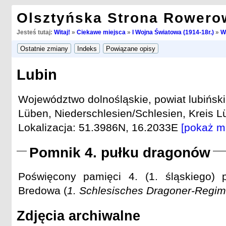
Olsztyńska Strona Rowero
Jesteś tutaj:
Witaj!
»
Ciekawe miejsca
»
I Wojna Światowa (1914-18r.)
»
W
Lubin
Województwo dolnośląskie, powiat lubiński
Lüben, Niederschlesien/Schlesien, Kreis Lü
Lokalizacja: 51.3986N, 16.2033E
[pokaż m
Pomnik 4. pułku dragonów
Poświęcony pamięci 4. (1. śląskiego)
Bredowa (
1. Schlesisches Dragoner-Regime
Zdjęcia archiwalne