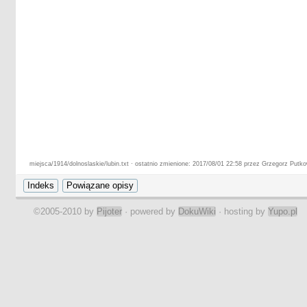
miejsca/1914/dolnoslaskie/lubin.txt · ostatnio zmienione: 2017/08/01 22:58 przez Grzegorz Putk
©2005-2010 by
Pijoter
· powered by
DokuWiki
· hosting by
Yupo.pl