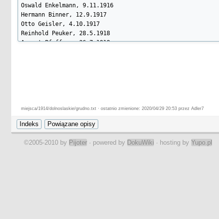
Oswald Enkelmann, 9.11.1916

Hermann Binner, 12.9.1917

Otto Geisler, 4.10.1917

Reinhold Peuker, 28.5.1918

August Pfaffner, 26.7.1918

Heinrich Opitz, 14.9.1918

Friedrich Rudolph, 29.1.1915
miejsca/1914/dolnoslaskie/grudno.txt · ostatnio zmienione: 2020/04/29 20:53 przez Adler7
©2005-2010 by
Pijoter
· powered by
DokuWiki
· hosting by
Yupo.pl