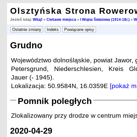
Olsztyńska Strona Rowero
Jesteś tutaj:
Witaj!
»
Ciekawe miejsca
»
I Wojna Światowa (1914-18r.)
»
W
Grudno
Województwo dolnośląskie, powiat Jawor, 
Petersgrund, Niederschlesien, Kreis Glo
Jauer (- 1945).
Lokalizacja: 50.9584N, 16.0359E
[pokaż m
Pomnik poległych
Zlokalizowany przy drodze w centrum miej
2020-04-29