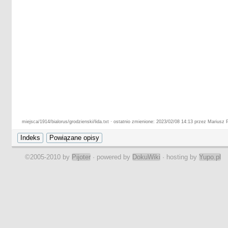
miejsca/1914/bialorus/grodzienski/lida.txt · ostatnio zmienione: 2023/02/08 14:13 przez Mariusz 
©2005-2010 by
Pijoter
· powered by
DokuWiki
· hosting by
Yupo.pl