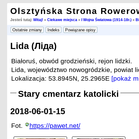
Olsztyńska Strona Rowero
Jesteś tutaj:
Witaj!
»
Ciekawe miejsca
»
I Wojna Światowa (1914-18r.)
»
B
Lida (Ліда)
Białoruś, obwód grodzieński, rejon lidzki.
Lida, województwo nowogródzkie, powiat lid
Lokalizacja: 53.8945N, 25.2965E
[pokaż m
Stary cmentarz katolicki
2018-06-01-15
Fot.
https://pawet.net/